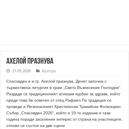
Ахелой празнува
21.05.2026
Култура
Спасовден е и гр. Ахелой празнува. Денят започна с
тържествена литургия в храм „Свето Възнесение Господне“.
Раздаде се традиционният агнешки курбан за здраве, който
преди това бе осветен от отец Рафаeл.По традиция се
проведе и Регионалният Християнски Тракийски Фолклорен
Събор „Спасовден 2026“, който е 19-то издание и тази
година поради засиления интерес от страна на участниците,
отново се състоя на две сцени.