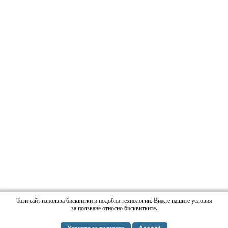
Този сайт използва бисквитки и подобни технологии. Вижте нашите условия
за ползване относно бисквитките.
Copyright RadioMilena.com. All Rights Reserved. |
Web