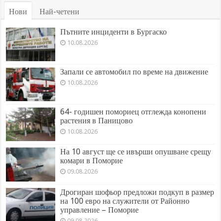
Нови
Най-четени
Пътните инциденти в Бургаско
10.08.2026
Запали се автомобил по време на движение
10.08.2026
64- годишен помориец отглежда конопени
растения в Паницово
10.08.2026
На 10 август ще се ивърши опушване срещу
комари в Поморие
09.08.2026
Дрогиран шофьор предложи подкуп в размер
на 100 евро на служители от Районно
управление – Поморие
09.08.2026