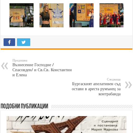
Предишна
Възнесение Господне /
Спасовден/ и Св.Св. Константин
и Елена
Следваща
Бургаският апелативен съд
остави в ареста румънец за
контрабанда
Подобни публикации