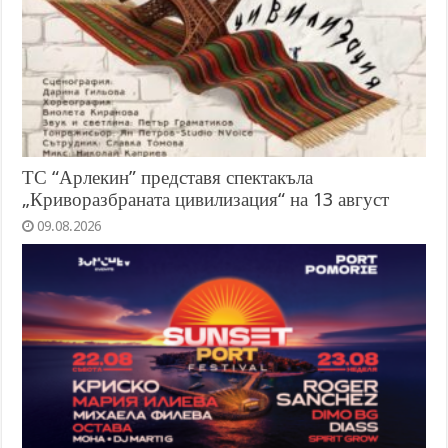
ТС “Арлекин” представя спектакъла
„Криворазбраната цивилизация“ на 13 август
09.08.2026