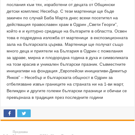
послания към тях, изработени от децата от Общински
детски комплекс Несебър. С тези мартеници ще бъде
закичен по случай Баба Марта днес всеки посетител на
действащия православен храм в Одрин „Свети Георги”,
който е и културно средище на българите в областта. Освен
това е подредена изложба от мартеници в експозиционната
зала на българската църква. Мартеници ще получат също
много деца и приятели на България в Одрин с пожелания
за здраве, мирна и плодородна година в духа и символиката
на този красив и уникален български празник. Съвместните
инициативи на фондация „Европейски инициативи-Димитър
Янков” – Несебър и българската общност в Одрин за
отбелязване извън границите на страната ни на 1-ви март,
Великден и другите големи български празници и обичаи се
превърнаха в традиция през последните години
Предишна