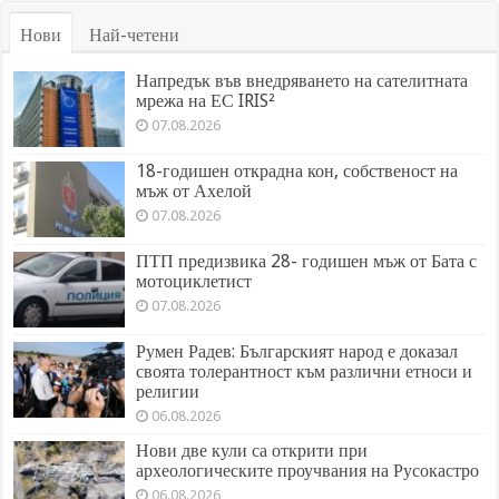
Нови
Най-четени
Напредък във внедряването на сателитната
мрежа на ЕС IRIS²
07.08.2026
18-годишен открадна кон, собственост на
мъж от Ахелой
07.08.2026
ПТП предизвика 28- годишен мъж от Бата с
мотоциклетист
07.08.2026
Румен Радев: Българският народ е доказал
своята толерантност към различни етноси и
религии
06.08.2026
Нови две кули са открити при
археологическите проучвания на Русокастро
06.08.2026