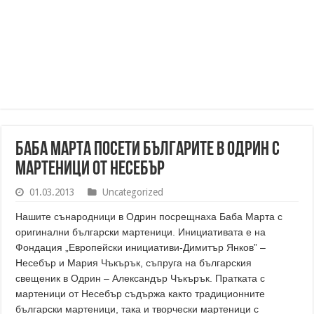
Баба Марта посети българите в Одрин с
мартеници от Несебър
01.03.2013
Uncategorized
Нашите сънародници в Одрин посрещнаха Баба Марта с
оригинални български мартеници. Инициативата е на
Фондация „Европейски инициативи-Димитър Янков” –
Несебър и Мария Чъкърък, съпруга на българския
свещеник в Одрин – Александър Чъкърък. Пратката с
мартеници от Несебър съдържа както традиционните
български мартеници, така и творчески мартеници с