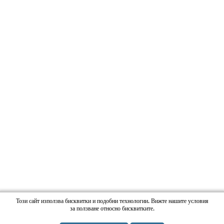
Този сайт използва бисквитки и подобни технологии. Вижте нашите условия
за ползване относно бисквитките.
Copyright RadioMilena.com. All Rights Reserved. |
Web