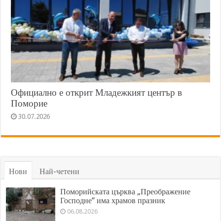
Официално е открит Младежкият център в
Поморие
30.07.2026
Нови
Най-четени
Поморийската църква „Преображение
Господне“ има храмов празник
06.08.2026