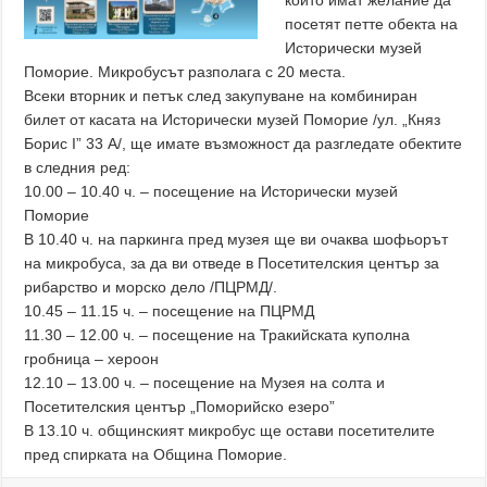
които имат желание да
посетят петте обекта на
Исторически музей
Поморие. Микробусът разполага с 20 места.
Всеки вторник и петък след закупуване на комбиниран
билет от касата на Исторически музей Поморие /ул. „Княз
Борис I” 33 А/, ще имате възможност да разгледате обектите
в следния ред:
10.00 – 10.40 ч. – посещение на Исторически музей
Поморие
В 10.40 ч. на паркинга пред музея ще ви очаква шофьорът
на микробуса, за да ви отведе в Посетителския център за
рибарство и морско дело /ПЦРМД/.
10.45 – 11.15 ч. – посещение на ПЦРМД
11.30 – 12.00 ч. – посещение на Тракийската куполна
гробница – хероон
12.10 – 13.00 ч. – посещение на Музея на солта и
Посетителския център „Поморийско езеро”
В 13.10 ч. общинският микробус ще остави посетителите
пред спирката на Община Поморие.