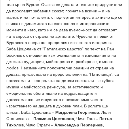
театър на Бургас. Очаква се децата и техните придружители
да проследят забавния сюжет, познат на всички – и на
малки, и на по-големи, с подчертан интерес и активно ще се
впишат в динамиката на спектакъла и интерактивните
моменти в него, като им се дава възможност да отговарят
на въпроси от страна на артистите. Чудесните певци от
Бургаската опера ще представят известната история за
Баба Цоцолана от “Патиланско царство” по текст на Ран
Босилек с отношение към очакванията и изискванията на
детската аудитория, майсторство и, разбира се, с много
любов! Неизменните положителни реакции от страна на
децата, присъствали на представления на “Патиланци”, са
показателни – зза ролята на детски спектакли – с хубава
музика и майсторска режисура, за естетическото и
емоционално обогатяване на подрастващите и
доказателство, че изкуството е незаменима част от
израстването на децата в духовен план. В ролите ще
влязат: Баба Цоцолана –
Магдалена Георгиева
, Леля
Станислава –
Пламена Цветанова
, Чичо Гого
– Петър
Тихолов
, Чичо Страти –
Александър Перпериев
,