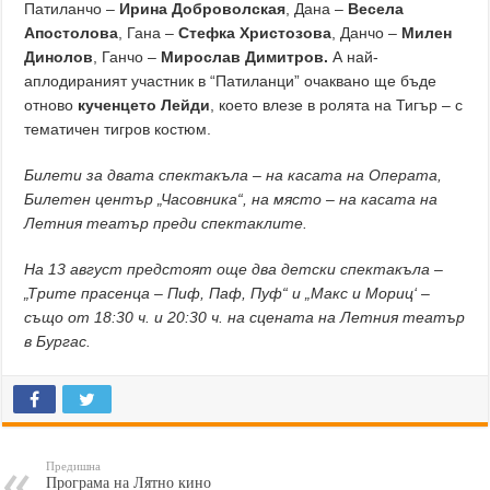
Патиланчо –
Ирина Доброволская
, Дана –
Весела
Апостолова
, Гана –
Стефка Христозова
, Данчо –
Милен
Динолов
, Ганчо –
Мирослав Димитров.
А най‐
аплодираният участник в “Патиланци” очаквано ще бъде
отново
кученцето Лейди
, което влезе в ролята на Тигър – с
тематичен тигров костюм.
Билети за двата спектакъла – на касата на Операта,
Билетен център „Часовника“, на място – на касата на
Летния театър преди спектаклите.
На 13 август предстоят още два детски спектакъла –
„Трите прасенца – Пиф, Паф, Пуф“ и „Макс и Мориц‘ –
също от 18:30 ч. и 20:30 ч. на сцената на Летния театър
в Бургас.
Предишна
Програма на Лятно кино