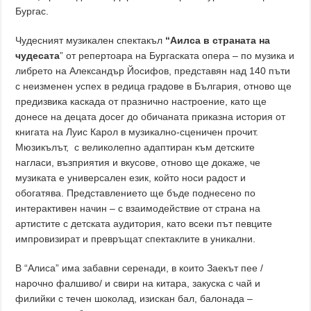
Бургас.
Чудесният музикален спектакъл
“Аилса в страната на
чудесата
” от репертоара на Бургаската опера – по музика и
либрето на Александър Йосифов, представян над 140 пъти
с неизменен успех в редица градове в България, отново ще
предизвика каскада от празнично настроение, като ще
донесе на децата досег до обичаната приказна история от
книгата на Луис Карол в музикално‐сценичен прочит.
Мюзикълът, с великолепно адаптиран към детските
нагласи, възприятия и вкусове, отново ще докаже, че
музиката е универсален език, който носи радост и
обогатява. Представлението ще бъде поднесено по
интерактивен начин – с взаимодействие от страна на
артистите с детската аудитория, като всеки път певците
импровизират и превръщат спектаклите в уникални.
В “Алиса” има забавни серенади, в които Заекът пее /
нарочно фалшиво/ и свири на китара, закуска с чай и
филийки с течен шоколад, изискан бал, балонада –