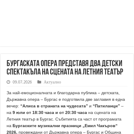
Бургаската опера представя два детски
спектакъла на сцената на Летния театър
09.07.2026
Актуално
За най‐емоционалната и благодарна публика – детската,
Държавна опера – Бургас е подготвила две заглавия в една
вечер:
“Алиса в страната на чудесата”
и
“Патиланци”
–
на
9 юли от 18:30 часа и от 20:30 часа
на сцената на
Летния театър в Бургас. Събитията са част от програмата
на
Бургаските музикални празници „Емил Чакъров“
2026,
провеждани от Държавна опера – Бургас и Община