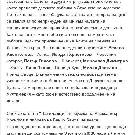
състезание с балони, и други интригуващи приключения,
които пренасят детската публика в Страната на чудесата.
По този начин – чрез общуване с артистите, подрастващите
се въвличат по непринуден начин към каузата на
сценичното изкуство, правейки го разбираемо и достъпно.
Както винаги, с много обич и отношение към детската
публика, чудните приключения на Алиса на сцената на
Летния театър на 9 юли ще представят артистите:
Весела
Апостолова
– Алиса,
Йордан Христозов
– Червеният
котарак,
Петър Тихолов
– Шапкарят,
Мирослав Димитров
– Заекът,
Лина Пеева
– Царица Купа,
Милен Динолов
–
Принц Сърце. В динамичния свеж спектакъл ще вземат
участие и артисти от балетния състав на Държавна опера –
Бургас. Към представлението е добавена и подходяща
мултимедия – като фон и естествено продължение на
декора.
Спектакълът на
“Патиланци”
по музика на Александър
Йосифов и либрето на Банчо Банов ще внесе
жизнерадостно настроение, което със сигурност ще породи
щастливи детски усмивки на
9 юли от 20:30 часа
в Летния