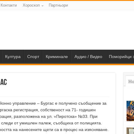
Контакти
Хороскоп
Партньори
Култура
Спорт
Криминале
Аудио / Видео
Поморийци з
гас
Но
 Районно управление – Бургас е получено съобщение за
ргаска регистрация, собственост на 71- годишен
ерация, разположена на ул. «Пиротска» №33. При
 следи от умишлен палеж, съобщиха от полицията.
ността на нанесените щети са в процес на изясняване.