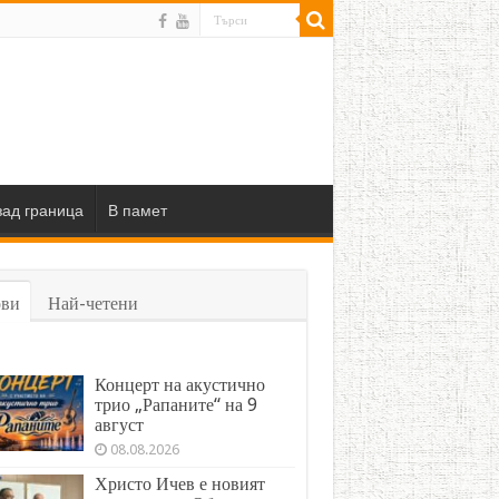
ад граница
В памет
ви
Най-четени
Концерт на акустично
трио „Рапаните“ на 9
август
08.08.2026
Христо Ичев е новият