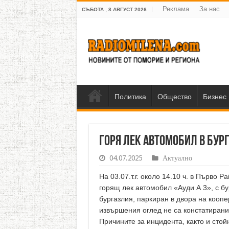
Реклама
За нас
СЪБОТА , 8 АВГУСТ 2026
Политика
Общество
Бизнес
Горя лек автомобил в Бур
04.07.2025
Актуално
На 03.07.т.г. около 14.10 ч. в Първо
горящ лек автомобил «Ауди А 3», с бу
бургазлия, паркиран в двора на кооп
извършения оглед не са констатирани
Причините за инцидента, както и стой