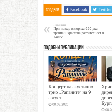
Facebook
Twitter
Сподели
Предишна
При пожар изгоряха 650 дка
тревна и храстова растителност в
Айтос
Подобни публикации
Концерт на акустично
Хрис
трио „Рапаните“ на 9
дире
август
дире
Бург
08.08.2026
08.0