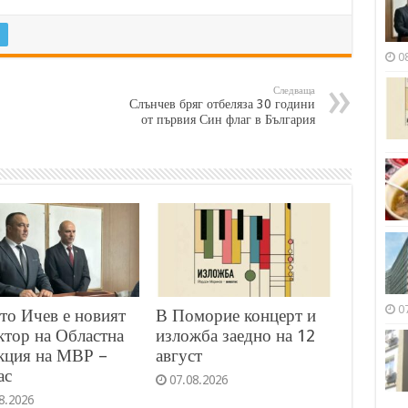
0
Следваща
Слънчев бряг отбеляза 30 години
от първия Син флаг в България
0
то Ичев е новият
В Поморие концерт и
ктор на Областна
изложба заедно на 12
кция на МВР –
август
ас
07.08.2026
8.2026