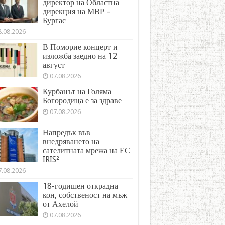
директор на Областна
дирекция на МВР –
Бургас
8.08.2026
В Поморие концерт и
изложба заедно на 12
август
07.08.2026
Курбанът на Голяма
Богородица е за здраве
07.08.2026
Напредък във
внедряването на
сателитната мрежа на ЕС
IRIS²
7.08.2026
18-годишен открадна
кон, собственост на мъж
от Ахелой
07.08.2026