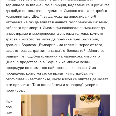
терминала за втечнен газ в Гърция, надяваме се и руски газ
да дойде по този разпределител. Именно затова ни трябва
компания като „Шел“, за да може да инвестира и 5-6
източника на газ да влязат в нашата газопреносна система“,
отбеляза премиерът. Имаме финансовата възможност да
инвестираме в газопреносната система толкова, колкото
трябва и колкото газ може да премине през България,
допълни Борисов. „България има голям интерес от това,
защото това са транзитни такси“, отбеляза той. „Много се
радвам, че подобна компания на най-висока ниво като
„Шел“ е представена в София и че минаха всички
процедури по възможно най-прозрачния начин. Има
процедури, които когато се правят както трябва, не
отблъскват инвеститорите, както някои се опитват да казват,
а ги привличат. Така ще работим и занапред“, увери още
премиерът.
При
пом
ням