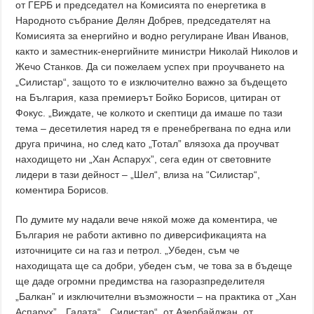
от ГЕРБ и председател на Комисията по енергетика в
Народното събрание Делян Добрев, председателят на
Комисията за енергийно и водно регулиране Иван Иванов,
както и заместник-енергийните министри Николай Николов и
Жечо Станков. Да си пожелаем успех при проучването на
„Силистар“, защото то е изключително важно за бъдещето
на България, каза премиерът Бойко Борисов, цитиран от
Фокус. „Виждате, че колкото и скептици да имаше по тази
тема – десетилетия наред тя е пренебрегвана по една или
друга причина, но след като „Тотал” влязоха да проучват
находището ни „Хан Аспарух”, сега един от световните
лидери в тази дейност – „Шел“, влиза на “Силистар“,
коментира Борисов.
По думите му надали вече някой може да коментира, че
България не работи активно по диверсификацията на
източниците си на газ и петрол. „Убеден, съм че
находищата ще са добри, убеден съм, че това за в бъдеще
ще даде огромни предимства на газоразпределителя
„Балкан” и изключителни възможности – на практика от „Хан
Аспарух”, „Галата“, „Силистар“, от Азербайджан, от