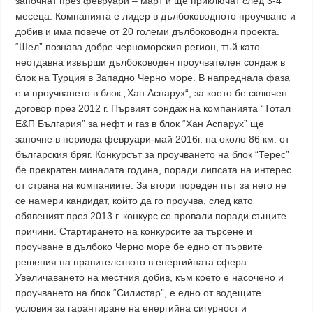
започнат през февруари – март и ще приключат след 3-4
месеца. Компанията е лидер в дълбоководното проучване и
добив и има повече от 20 големи дълбоководни проекта.
“Шел” познава добре черноморския регион, тъй като
неотдавна извърши дълбоководен проучвателен сондаж в
блок на Турция в Западно Черно море. В напреднала фаза
е и проучването в блок „Хан Аспарух“, за което бе сключен
договор през 2012 г. Първият сондаж на компанията “Тотал
Е&П България” за нефт и газ в блок “Хан Аспарух” ще
започне в периода февруари-май 2016г. на около 86 км. от
българския бряг. Конкурсът за проучването на блок “Терес”
бе прекратен миналата година, поради липсата на интерес
от страна на компаниите. За втори пореден път за него не
се намери кандидат, който да го проучва, след като
обявеният през 2013 г. конкурс се провали поради същите
причини. Стартирането на конкурсите за търсене и
проучване в дълбоко Черно море бе едно от първите
решения на правителството в енергийната сфера.
Увеличаването на местния добив, към което е насочено и
проучването на блок “Силистар”, е едно от водещите
условия за гарантиране на енергийна сигурност и