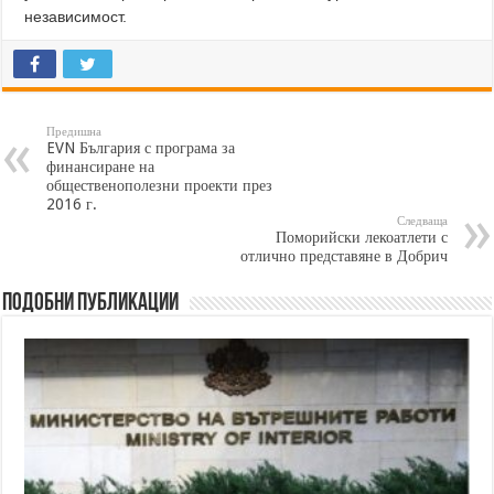
независимост.
Предишна
EVN България с програма за
финансиране на
общественополезни проекти през
2016 г.
Следваща
Поморийски лекоатлети с
отлично представяне в Добрич
Подобни публикации