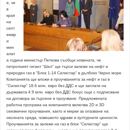
е, че
в
края
на
септ
емвр
и
мин
алат
а година министър Петкова съобщи новината, че
петролният гигант “Шел” ще търси залежи на нефт и
природен газ в “Блок 1-14 Силистар” в дълбоко Черно море.
Компанията ще вложи в проучванията за нефт и газ в
“Силистар” 18.6 млн. евро без ДДС и ще заплати на
държавата 4.9 млн. евро без ДДС бонус още с подписване
на договора за търсене и проучване. Предложената
работна програма на компанията включва 2D и 3D
сеизмични проучвания, както и мерки за опазване на
околната среда, човешкото здраве и културните ценности.
Проучванията за залежи на газ в блок “Силистар” ще