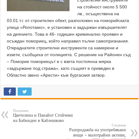
строителни инструменти
на стойност около 5 500
лв., осъществена на
03.01.т.г. от строителен обект, разположен на поморийската
улица «Ропотамо», е установен и задържан извършителят
на деянието. Това е 46- годишен криминално проявен и
осъждан помориец, който направил пълни самопризнания.
Откраднатите строителни инструменти са намерени и
иззети, съобщиха от полицията. С решение на Районен съд
– Поморие помориецът е с взета постоянна мярка
«задържане под стража», като същият е приведен в
Областно звено «Арести» към бургаския затвор.
Предишна
Цветелина и Панайот Стойчеви
на Бабинден в Каблешково
Следваща
Разпродажба на употребявани
вещи – малотрайни активи,