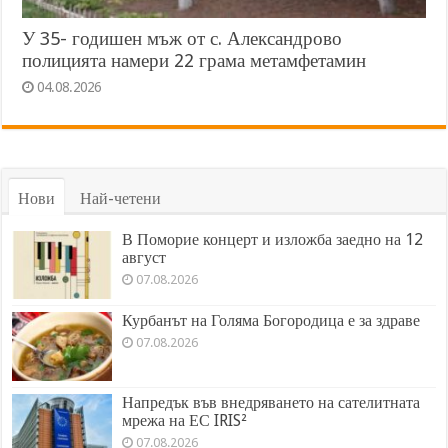
У 35- годишен мъж от с. Александрово
полицията намери 22 грама метамфетамин
04.08.2026
Нови
Най-четени
В Поморие концерт и изложба заедно на 12
август
07.08.2026
Курбанът на Голяма Богородица е за здраве
07.08.2026
Напредък във внедряването на сателитната
мрежа на ЕС IRIS²
07.08.2026