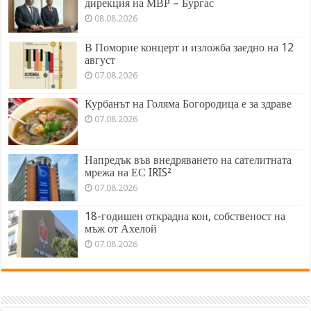
дирекция на МВР – Бургас
08.08.2026
В Поморие концерт и изложба заедно на 12
август
07.08.2026
Курбанът на Голяма Богородица е за здраве
07.08.2026
Напредък във внедряването на сателитната
мрежа на ЕС IRIS²
07.08.2026
18-годишен открадна кон, собственост на
мъж от Ахелой
07.08.2026