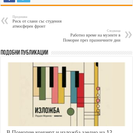
Предишна
Риск от слани със студения
атмосферен фронт
Следваща
Работно време на музеите в
Поморие през празничните дни
Подобни публикации
В Поморие концерт и изложба заедно на 12