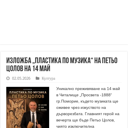
Изложба „Пластика по музика“ на Петьо
Цолов на 14 май
02.05.2026
Култура
Уникално преживяване на 14 май
в Читалище „Просвета -1888“
гр.Поморие, където музиката ще
оживее чрез изкуството на
дърворезбата. Главният герой на
вечерта ще бъде Петьо Цолов,
чиято изключителна