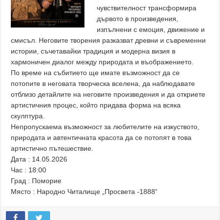
чувствителност трансформира
дървото в произведения,
изпълнени с емоция, движение и
смисъл. Неговите творения разказват древни и съвременни
истории, съчетавайки традиция и модерна визия в
хармоничен диалог между природата и въображението.
По време на събитието ще имате възможност да се
потопите в неговата творческа вселена, да наблюдавате
отблизо детайлите на неговите произведения и да откриете
артистичния процес, който придава форма на всяка
скулптура.
Непропускаема възможност за любителите на изкуството,
природата и автентичната красота да се потопят в това
артистично пътешествие.
Дата : 14.05.2026
Час : 18:00
Град : Поморие
Място : Народно Читалище „Просвета -1888“