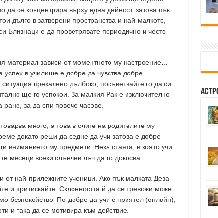
о да се концентрира върху една дейност, затова пък
тои дълго в затворени пространства и най-малкото,
 си Близнаци е да проветрявате периодично и често
ния материал зависи от моментното му настроение…
ма успех в училище е добре да чувства добре
ситуация прекалено дълбоко, посъветвайте го да си
Астр
нтално ще го успокои. За малкия Рак е изключително
а рано, за да спи повече часове.
товарва много, а това в очите на родителите му
реме докато реши да седне да учи затова е добре
щи вниманието му предмети. Нека стаята, в която учи
те месеци всеки слънчев лъч да го докосва.
ни от най-прилежните ученици. Ако пък малката Дева
айте и притискайте. Склонността й да се тревожи може
о безпокойство. По-добре да учи с приятел (онлайн),
ти и така да се мотивира към действие.