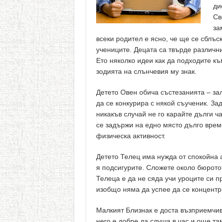
ди
Св
за
всеки родител е ясно, че ще се сблъс
учениците. Децата са твърде различни
Ето няколко идеи как да подходите къ
зодията на слънчевия му знак.
Детето Овен обича състезанията – зал
да се конкурира с някой съученик. За
никакъв случай не го карайте дълги ч
се задържи на едно място дълго време
физическа активност.
Детето Телец има нужда от спокойна 
я подсигурите. Сложете около бюрото
Телеца е да не сяда учи уроците си п
изобщо няма да успее да се концентр
Малкият Близнак е доста възприемчив
него е добре да слуша в час и още т