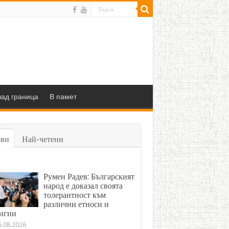
ад граница
В памет
ви
Най-четени
Румен Радев: Българският
народ е доказал своята
толерантност към
различни етноси и
игии
6.08.2026