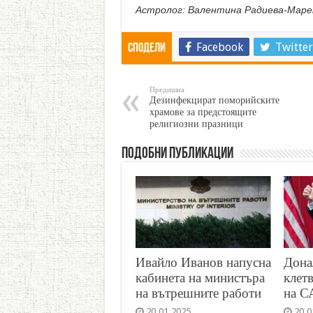
Астролог: Валентина Радиева-Маре
Facebook
Twitter
Сподели
Предишна
Дезинфекцират поморийските
храмове за предстоящите
религиозни празници
Подобни публикации
Ивайло Иванов напусна
Дона
кабинета на министъра
клет
на вътрешните работи
на 
20.01.2025
20.0