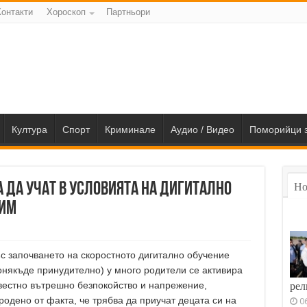
Контакти
Хороскоп
Партньори
Култура
Спорт
Криминале
Аудио / Видео
Поморийци з
 да учат в условията на дигитално
Но
 им
с започването на скоростното дигитално обучение
онякъде принудително) у много родители се активира
вестно вътрешно безпокойство и напрежение,
рел
родено от факта, че трябва да приучат децата си на
0