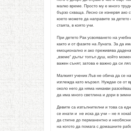
малко време. Просто му е много трудн
бързо схваща. Лесно се изнервя ако с
което можете да направите за детето
стаята, в която учи.
При детето Рак усвояването на учеб
както и от фазите на Луната. За да и
емоционално и ако преживява дадена 
„вземе“ дълъг топъл душ, който моме
важен сънят, затова е важно да си ляг
Малкият ученик Лъв не обича да се на
изглежда като мързел. Нуждае се от в
около него да няма никакви разсейва
да има много светлина и дори в зимни
Девите са изпълнителни и това са ед
се инати и не иска да учи – не я хок
да стигне до перманентно и необясним
на когото да помага с домашните рабо