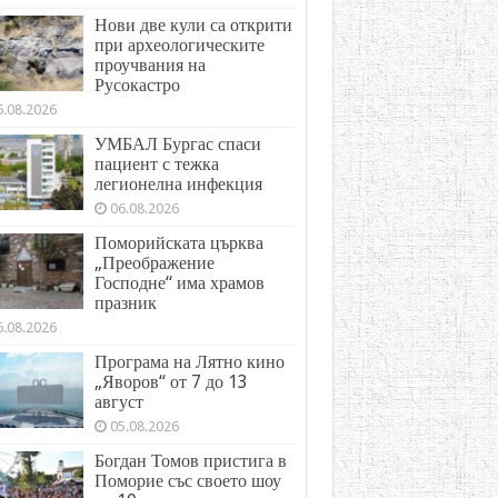
Нови две кули са открити
при археологическите
проучвания на
Русокастро
6.08.2026
УМБАЛ Бургас спаси
пациент с тежка
легионелна инфекция
06.08.2026
Поморийската църква
„Преображение
Господне“ има храмов
празник
6.08.2026
Програма на Лятно кино
„Яворов“ от 7 до 13
август
05.08.2026
Богдан Томов пристига в
Поморие със своето шоу