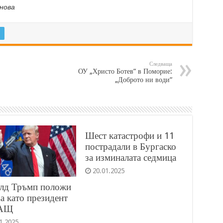
нова
Следваща
ОУ „Христо Ботев“ в Поморие:
„Доброто ни води“
Шест катастрофи и 11
пострадали в Бургаско
за изминалата седмица
20.01.2025
лд Тръмп положи
ва като президент
САЩ
1.2025