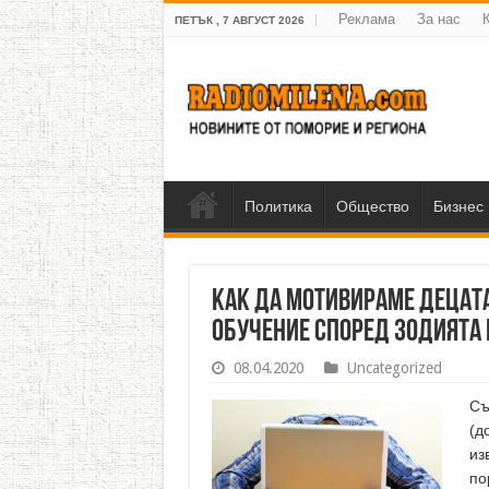
Реклама
За нас
ПЕТЪК , 7 АВГУСТ 2026
Политика
Общество
Бизнес
Как да мотивираме децата
обучение според зодията
08.04.2020
Uncategorized
Съ
(д
из
по