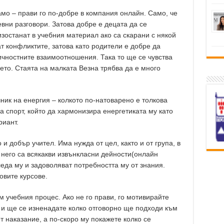
амо – прави го по-добре в компания онлайн. Само, че
вни разговори. Затова добре е децата да се
изостанат в учебния материал ако са скарани с някой
т конфликтите, затова като родители е добре да
ичностните взаимоотношения. Така то ще се чувства
ето. Стаята на малката Везна трябва да е много
ник на енергия – колкото по-натоварено е толкова
 спорт, който да хармонизира енергетиката му като
риант.
и добър учител. Има нужда от цел, както и от група, в
него са всякакви извънкласни дейности(онлайн
еда му и задоволяват потребността му от знания.
овите курсове.
м учебния процес. Ако не го прави, го мотивирайте
 и ще се изненадате колко отговорно ще подходи към
от наказание, а по-скоро му покажете колко се