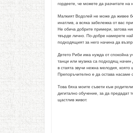
гордеете, че можете да разчитате на н
Малкият Водолей не може да живее б
инатлив, а всяка забележка от вас пр
Не обича добрите примери, затова ник
твърде лично. По-добре намерете най
подходящият за него начина да възп
Детето Риби има нужда от спокойна у
танци или музика са подходящ начин д
в стаята звучи нежна мелодия, която
Препоръчително е да остава насаме съ
Това бяха моите съвети към родители
дигитално обучение, за да предадат т
щастлив живот.