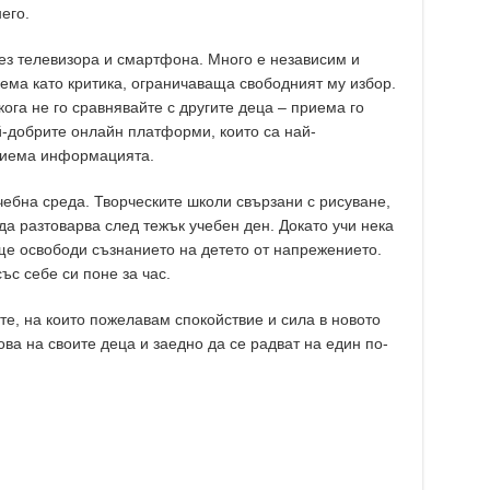
его.
ез телевизора и смартфона. Много е независим и
иема като критика, ограничаваща свободният му избор.
ога не го сравнявайте с другите деца – приема го
-добрите онлайн платформи, които са най-
риема информацията.
чебна среда. Творческите школи свързани с рисуване,
а разтоварва след тежък учебен ден. Докато учи нека
 ще освободи съзнанието на детето от напрежението.
с себе си поне за час.
те, на които пожелавам спокойствие и сила в новото
ова на своите деца и заедно да се радват на един по-