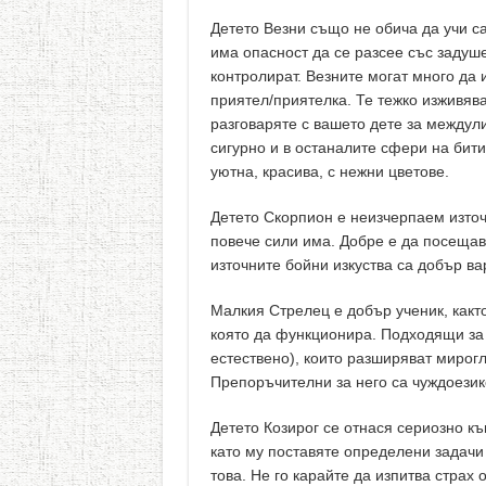
Детето Везни също не обича да учи с
има опасност да се разсее със задуше
контролират. Везните могат много да 
приятел/приятелка. Те тежко изживява
разговаряте с вашето дете за междул
сигурно и в останалите сфери на бити
уютна, красива, с нежни цветове.
Детето Скорпион е неизчерпаем източ
повече сили има. Добре е да посещава
източните бойни изкуства са добър ва
Малкия Стрелец е добър ученик, както 
която да функционира. Подходящи за 
естествено), които разширяват мирогл
Препоръчителни за него са чуждоезик
Детето Козирог се отнася сериозно къ
като му поставяте определени задачи
това. Не го карайте да изпитва страх 