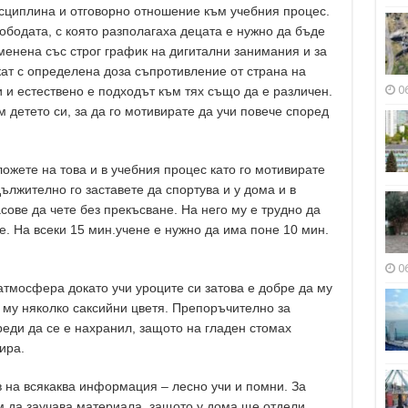
сциплина и отговорно отношение към учебния процес.
ободата, с която разполагаха децата е нужно да бъде
менена със строг график на дигитални занимания и за
кат с определена доза съпротивление от страна на
0
 и естествено е подходът към тях също да е различен.
м детето си, за да го мотивирате да учи повече според
ожете на това и в учебния процес като го мотивирате
дължително го заставете да спортува и у дома и в
асове да чете без прекъсване. На него му е трудно да
. На всеки 15 мин.учене е нужно да има поне 10 мин.
0
атмосфера докато учи уроците си затова е добре да му
 му няколко саксийни цветя. Препоръчително за
реди да се е нахранил, защото на гладен стомах
ира.
 на всякаква информация – лесно учи и помни. За
ам да заучава материала, защото у дома ще отдели