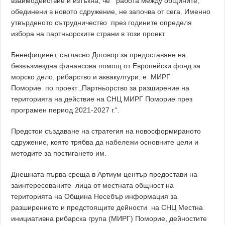
взаимодействие и изтъкна, че работа между общините,
обединени в новото сдружение, не започва от сега. Именно
утвърденото сътрудничество през годините определя
избора на партньорските страни в този проект.
Бенефициент,
съгласно Договор за предоставяне на
безвъзмездна финансова помощ от Европейски фонд за
морско дело, рибарство и аквакултури, е МИРГ
Поморие по проект „Партньорство за разширение на
територията на действие на СНЦ МИРГ Поморие през
програмен период 2021-2027 г.“.
Предстои създаване на стратегия на новосформираното
сдружение, която трябва да набележи основните цели и
методите за постигането им.
Днешната първа среща в Артиум център предостави на
заинтересованите лица от местната общност на
територията на Община Несебър информация за
разширението и предстоящите дейности на СНЦ Местна
инициативна рибарска група (МИРГ) Поморие, дейностите