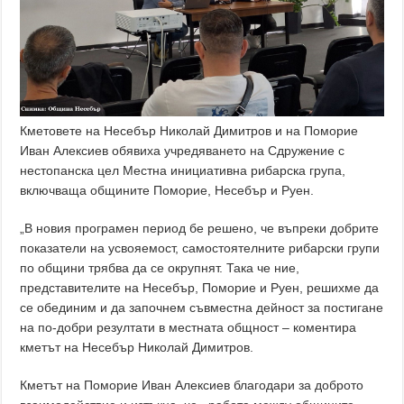
Кметовете на Несебър Николай Димитров и на Поморие
Иван Алексиев обявиха учредяването на Сдружение с
нестопанска цел Местна инициативна рибарска група,
включваща общините Поморие, Несебър и Руен.
„В новия програмен период бе решено, че въпреки добрите
показатели на усвояемост, самостоятелните рибарски групи
по общини трябва да се окрупнят. Така че ние,
представителите на Несебър, Поморие и Руен, решихме да
се обединим и да започнем съвместна дейност за постигане
на по-добри резултати в местната общност – коментира
кметът на Несебър Николай Димитров.
Кметът на Поморие Иван Алексиев благодари за доброто