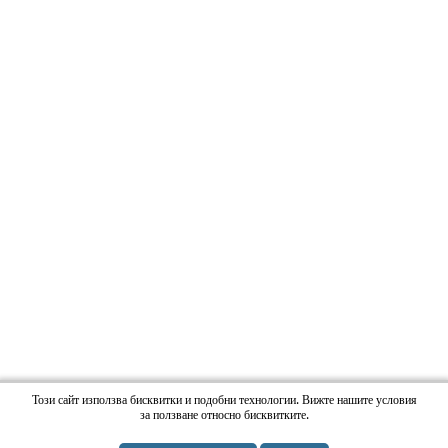
Този сайт използва бисквитки и подобни технологии. Вижте нашите условия
за ползване относно бисквитките.
Copyright RadioMilena.com. All Rights Reserved. |
Web