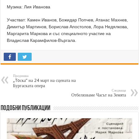
Музика: Лия Иванова
Участват: Камен Иванов, Божидар Попчев, Атанас Махнев,
Димитър Мартинов, Борислав Апостолов, Лора Недялкова,
Маргарита Маркова и със специалното участие на
Владислав Карамфилов-Въргала.
Предишна
„Toска“ на 24 март на сцената на
Бургаската опера
Следваща
Отбелязваме Часът на Земята
Подобни публикации