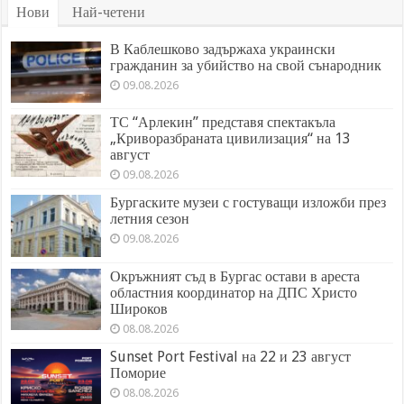
Нови
Най-четени
В Каблешково задържаха украински
гражданин за убийство на свой сънародник
09.08.2026
ТС “Арлекин” представя спектакъла
„Криворазбраната цивилизация“ на 13
август
09.08.2026
Бургаските музеи с гостуващи изложби през
летния сезон
09.08.2026
Окръжният съд в Бургас остави в ареста
областния координатор на ДПС Христо
Широков
08.08.2026
Sunset Port Festival на 22 и 23 август
Поморие
08.08.2026