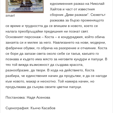
едноименния разказ на Николай
Хайтов и част от известния
сборник „Диви разкази“. Сюжетът
smart
разказва за бързо променящото
се време и трудността да се впишем в новото, което се
налага преобръщайки предишния ни познат свят.
Основният персонаж – Коста – е кондураджия, който обича
занаята си и милее за него. Навлизането на нови, модерни,
фабрични обувки, го обрича на разорение и отчаяние. Коста
се бори да запази света около себе си такъв, какъвто го
познава и където има място за неговите кундури и папуци. В
тях той вижда възможност да създава красота,
разнообразие, да твори. В хода на действието, Коста
разбира, че единствения начин да продължи, е да се нагоди
към новото, макар и неохотно. Той намира начин, но
продължава да сънува своите цветни папуци.
Постановка: Надя Асенова
Сценография: Кънчо Касабов