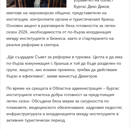
управител на област
Бургас Дико Диков,
кметове на черноморски общини, представители на
институции, контролните органи и туристическия бранш.
Основен акцент в разговорите бяха готовността за летен
сезон 2026, необходимостта от по-бърза координация
между институциите и бизнеса, както и стартирането на
реални реформи в сектора.
„Ще създадем Съвет за реформи в туризма. Целта е да има
по-бърза комуникация с бранша и той да бъде разделен по
групи, защото, ако искаме промяна, трябва да действаме
бързо и ефективно“, заяви министър Димитров.
По време на срещата в Областна администрация – Бургас
институциите отчетоха добра готовност за предстоящия
летен сезон. Обсъдени бяха мерки за сигурността по
плажовете, медицинското обезпечаване, кадровия недостиг,
инфраструктурата и координацията между институциите в
активния туристически период.