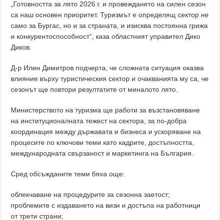
„Готовността за лято 2026 г. и провеждането на силен сезон
са наш основен приоритет. Туризмът е определящ сектор не
само за Бургас, но и за страната, и изисква постоянна грижа
и конкурентоспособност“, каза областният управител Дико
Диков.
Д-р Илин Димитров подчерта, че сложната ситуация оказва
влияние върху туристическия сектор и очакванията му са, че
сезонът ще повтори резултатите от миналото лято.
Министерството на туризма ще работи за възстановяване
на институционалната тежест на сектора, за по-добра
координация между държавата и бизнеса и ускоряване на
процесите по ключови теми като кадрите, достъпността,
международната свързаност и маркетинга на България.
Сред обсъжданите теми бяха още:
облекчаване на процедурите за сезонна заетост;
проблемите с издаването на визи и достъпа на работници
от трети страни;