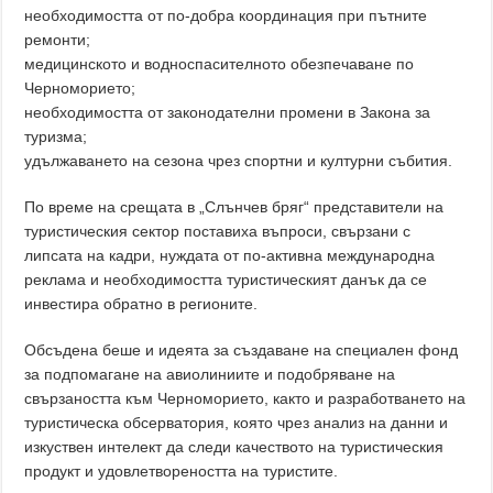
необходимостта от по-добра координация при пътните
ремонти;
медицинското и водноспасителното обезпечаване по
Черноморието;
необходимостта от законодателни промени в Закона за
туризма;
удължаването на сезона чрез спортни и културни събития.
По време на срещата в „Слънчев бряг“ представители на
туристическия сектор поставиха въпроси, свързани с
липсата на кадри, нуждата от по-активна международна
реклама и необходимостта туристическият данък да се
инвестира обратно в регионите.
Обсъдена беше и идеята за създаване на специален фонд
за подпомагане на авиолиниите и подобряване на
свързаността към Черноморието, както и разработването на
туристическа обсерватория, която чрез анализ на данни и
изкуствен интелект да следи качеството на туристическия
продукт и удовлетвореността на туристите.