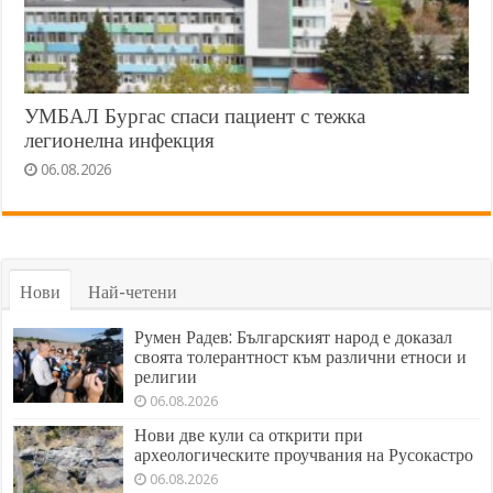
УМБАЛ Бургас спаси пациент с тежка
легионелна инфекция
06.08.2026
Нови
Най-четени
Румен Радев: Българският народ е доказал
своята толерантност към различни етноси и
религии
06.08.2026
Нови две кули са открити при
археологическите проучвания на Русокастро
06.08.2026