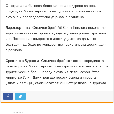
От страна на бизнеса беше заявена подкрепа за новия
подход на Министерството на туризма и очакване за по-
активна и последователна държавна политика.
Директорът на „Слънчев бряг“ АД Соня Енилова посочи, че
туристическият сектор има нужда от дългосрочна стратегия
и работещо партньорство с институциите, за да може
България да бъде по-конкурентна туристическа дестинация
в региона.
Срещите в Бургас и „Слънчев бряг“ са част от поредицата
разговори на Министерството на туризма с местната власт и
туристическия бранш преди активния летен сезон. Утре
министър Илин Димитров ще посети Варна и курорта
„Златни пясъци“, съобщават от Министерството на туризма.
Предишна