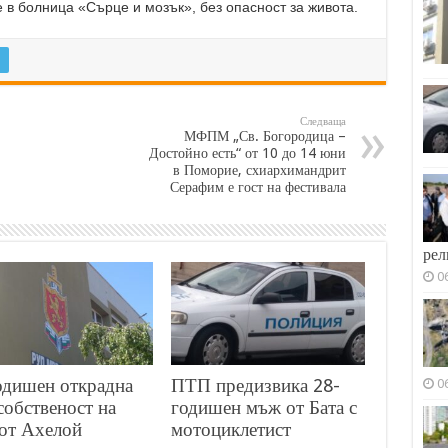
е в болница «Сърце и мозък», без опасност за живота.
Следваща
МФПМ „Св. Богородица –
Достойно есть“ от 10 до 14 юни
в Поморие, схиархимандрит
Серафим е гост на фестивала
рел
0
одишен открадна
ПТП предизвика 28-
0
собственост на
годишен мъж от Бата с
от Ахелой
мотоциклетист