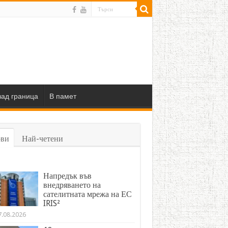
ад граница
В памет
ви
Най-четени
Напредък във
внедряването на
сателитната мрежа на ЕС
IRIS²
7.08.2026