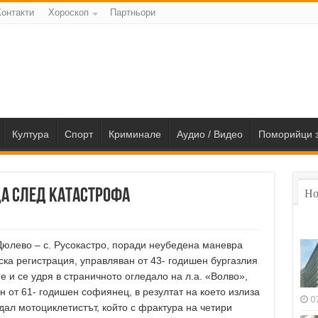
Контакти
Хороскоп
Партньори
Култура
Спорт
Криминале
Аудио / Видео
Поморийци з
ца след катастрофа
Но
с. Дюлево – с. Русокастро, поради неубедена маневра
ска регистрация, управляван от 43- годишен бургазлия
 и се удря в страничното огледало на л.а. «Волво»,
 от 61- годишен софиянец, в резултат на което излиза
0
дал мотоциклетистът, който с фрактура на четири