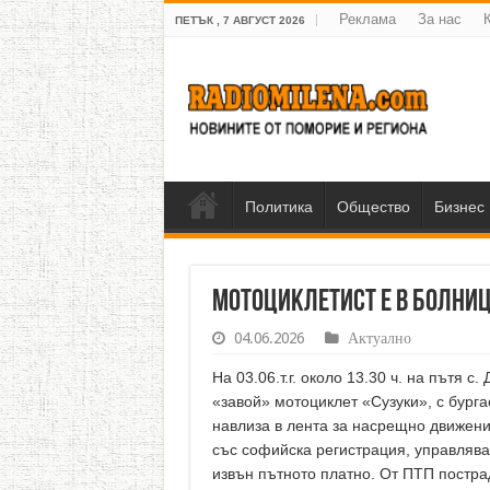
Реклама
За нас
ПЕТЪК , 7 АВГУСТ 2026
Политика
Общество
Бизнес
Мотоциклетист е в болни
04.06.2026
Актуално
На 03.06.т.г. около 13.30 ч. на пътя 
«завой» мотоциклет «Сузуки», с бурга
навлиза в лента за насрещно движение
със софийска регистрация, управляван
извън пътното платно. От ПТП постра