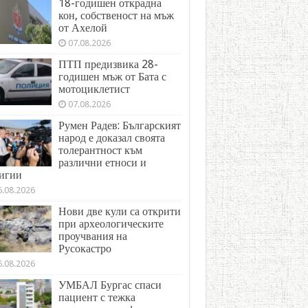
18-годишен открадна
кон, собственост на мъж
от Ахелой
07.08.2026
ПТП предизвика 28-
годишен мъж от Бата с
мотоциклетист
07.08.2026
Румен Радев: Българският
народ е доказал своята
толерантност към
различни етноси и
игии
6.08.2026
Нови две кули са открити
при археологическите
проучвания на
Русокастро
6.08.2026
УМБАЛ Бургас спаси
пациент с тежка