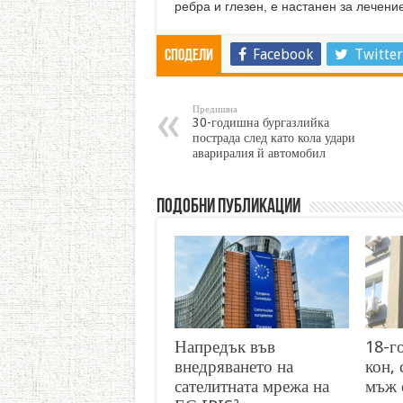
ребра и глезен, е настанен за лечени
Facebook
Twitter
Сподели
Предишна
30-годишна бургазлийка
пострада след като кола удари
авариралия й автомобил
Подобни публикации
Напредък във
18-г
внедряването на
кон, 
сателитната мрежа на
мъж 