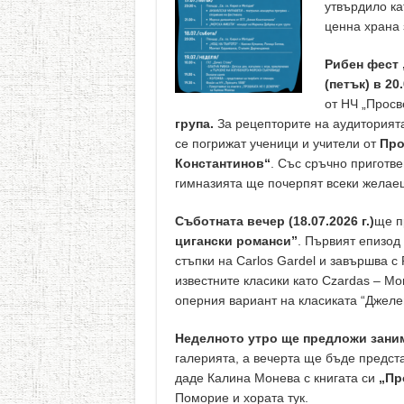
утвърдило ка
ценна храна 
Рибен фест 
(петък) в 20
от НЧ „Просв
група.
За рецепторите на аудиторията
се погрижат ученици и учители от
Про
Константинов“
. Със сръчно приготве
гимназията ще почерпят всеки желае
Съботната вечер (18.07.2026 г.)
ще п
цигански романси”
. Първият епизод
стъпки на Carlos Gardel и завършва с 
известните класики като Czardas – Mon
оперния вариант на класиката “Джеле
Неделното утро ще предложи заним
галерията, а вечерта ще бъде предст
даде Калина Монева с книгата си
„Пр
Поморие и хората тук.