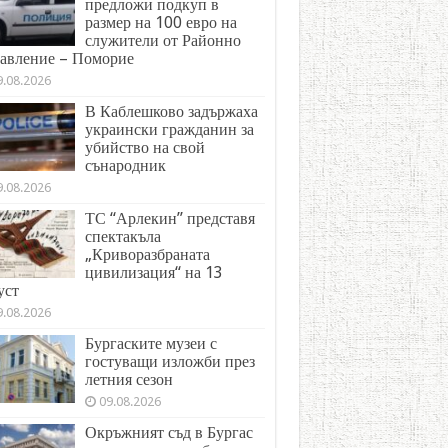
предложи подкуп в
размер на 100 евро на
служители от Районно
авление – Поморие
9.08.2026
В Каблешково задържаха
украински гражданин за
убийство на свой
сънародник
9.08.2026
ТС “Арлекин” представя
спектакъла
„Криворазбраната
цивилизация“ на 13
уст
9.08.2026
Бургаските музеи с
гостуващи изложби през
летния сезон
09.08.2026
Окръжният съд в Бургас