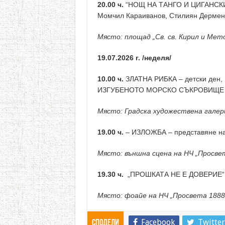
20.00 ч.
“НОЩ НА ТАНГО И ЦИГАНСКИ 
Момчил Караиванов, Стилиян Дерме
Място: площад „Св. св. Кирил и Мет
19.07.2026 г. /неделя/
10.00 ч.
ЗЛАТНА РИБКА – детски ден, 
ИЗГУБЕНОТО МОРСКО СЪКРОВИЩЕ
Място: Градска художествена галери
19.00 ч.
– ИЗЛОЖБА – представяне на
Място: външна сцена на НЧ „Просве
19.30 ч.
„ПРОШКАТА НЕ Е ДОВЕРИЕ“ – 
Място: фоайе на НЧ „Просвета 1888
Facebook
Twitter
Сподели