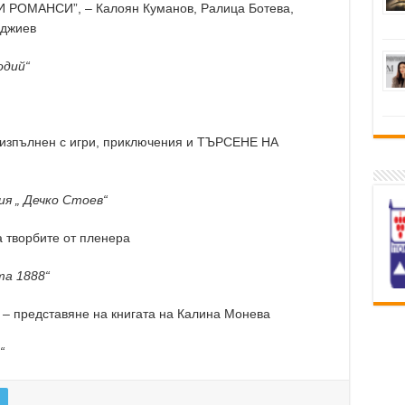
РОМАНСИ”, – Калоян Куманов, Ралица Ботева,
нджиев
одий“
изпълнен с игри, приключения и ТЪРСЕНЕ НА
я „ Дечко Стоев“
 творбите от пленера
та 1888“
представяне на книгата на Калина Монева
“