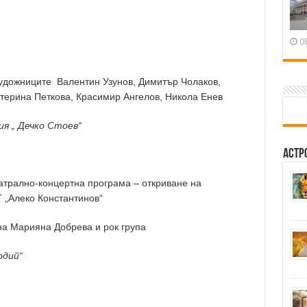
0
дожниците Валентин Узунов, Димитър Чолаков,
терина Петкова, Красимир Ангелов, Никола Енев
я „ Дечко Стоев“
Астр
рално-концертна програма – откриване на
 „Алеко Константинов“
а Марияна Добрева и рок група
одий“