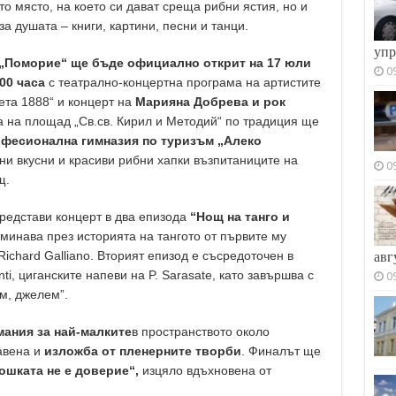
то място, на което си дават среща рибни ястия, но и
за душата – книги, картини, песни и танци.
упр
„Поморие“ ще бъде официално открит на 17 юли
0
.00 часа
с театрално-концертна програма на артистите
ета 1888“ и концерт на
Марияна Добрева и рок
 на площад „Св.св. Кирил и Методий“ по традиция ще
фесионална гимназия по туризъм „Алеко
ни вкусни и красиви рибни хапки възпитаниците на
0
щ.
редстави концерт в два епизода
“Нощ на танго и
 минава през историята на тангото от първите му
Richard Galliano. Вторият епизод е съсредоточен в
авг
ti, циганските напеви на P. Sarasate, като завършва с
0
м, джелем”.
ания за най-малките
в пространството около
авена и
изложба от пленерните творби
. Финалът ще
ошката не е доверие“,
изцяло вдъхновена от