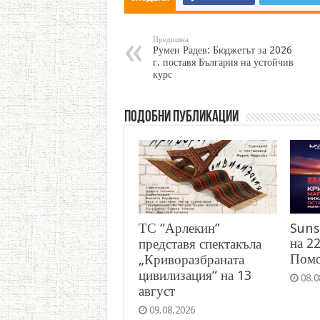
Предишна
Румен Радев: Бюджетът за 2026
г. поставя България на устойчив
курс
Подобни публикации
ТС “Арлекин”
Suns
на 22
представя спектакъла
Пом
„Криворазбраната
цивилизация“ на 13
08.0
август
09.08.2026