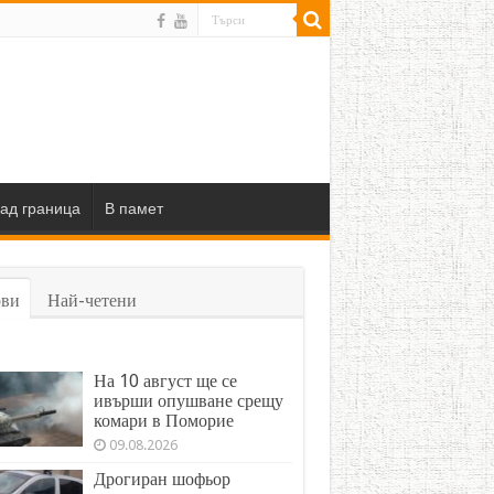
ад граница
В памет
ви
Най-четени
На 10 август ще се
ивърши опушване срещу
комари в Поморие
09.08.2026
Дрогиран шофьор