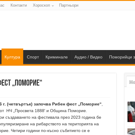
нас
Контакти
Хороскоп
Партньори
Култура
Спорт
Криминале
Аудио / Видео
Поморийци з
фест „Поморие“
Но
26 г. (четвъртък) започва Рибен фест „Поморие“
,
 от НЧ „Просвета 1888′ и Община Поморие.
и създаването на фестивала през 2023 година бе
опуляризиране на рибарството на територията на
ие. Четири години по-късно събитието се е