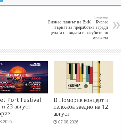
Следваща
Бизнес планът на ВиК – Бургас
върнат за преработка заради
цената на водата и загубите по
мрежата
et Port Festival
В Поморие концерт и
 и 23 август
изложба заедно на 12
орие
август
8.2026
07.08.2026