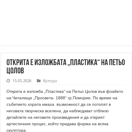
Открита е изложбата „Пластика“ на Петьо
Цолов
15.05.2026
Култура
Открита е изложба „Пластика“ на Петьо Цолов във фоайето
на Читалище „Просвета- 1888“ гр.Поморие. По време на
събитието хората имаха възможност да се потопят в
неговата творческа вселена, да наблюдават отблизо
детайлите на неговите произведения и да открият
артистичния процес, който придава форма на всяка
скулптура.