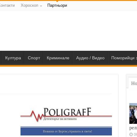
Контакти
Хороскоп
Партньори
Култура
Спорт
Криминале
Аудио / Видео
Поморийци з
Но
рел
0