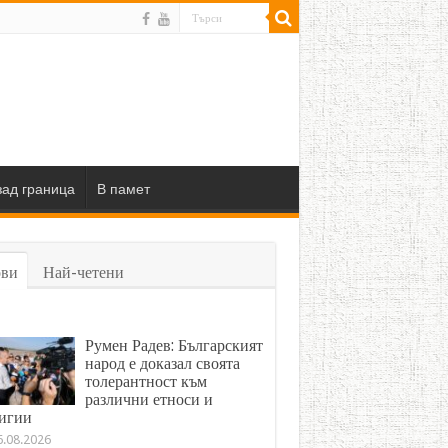
ад граница
В памет
ви
Най-четени
Румен Радев: Българският
народ е доказал своята
толерантност към
различни етноси и
игии
6.08.2026