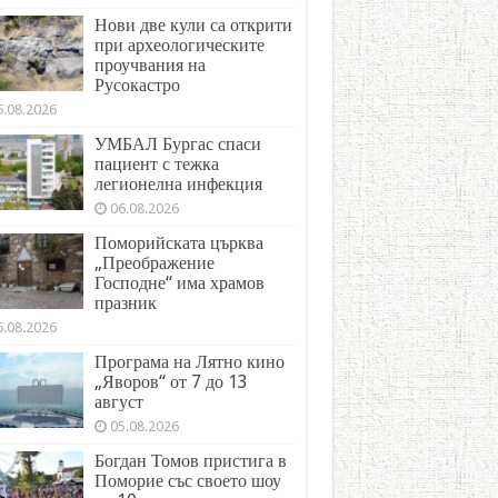
Нови две кули са открити
при археологическите
проучвания на
Русокастро
6.08.2026
УМБАЛ Бургас спаси
пациент с тежка
легионелна инфекция
06.08.2026
Поморийската църква
„Преображение
Господне“ има храмов
празник
6.08.2026
Програма на Лятно кино
„Яворов“ от 7 до 13
август
05.08.2026
Богдан Томов пристига в
Поморие със своето шоу