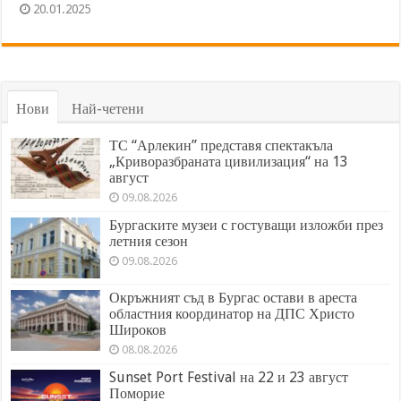
20.01.2025
Нови
Най-четени
ТС “Арлекин” представя спектакъла
„Криворазбраната цивилизация“ на 13
август
09.08.2026
Бургаските музеи с гостуващи изложби през
летния сезон
09.08.2026
Окръжният съд в Бургас остави в ареста
областния координатор на ДПС Христо
Широков
08.08.2026
Sunset Port Festival на 22 и 23 август
Поморие