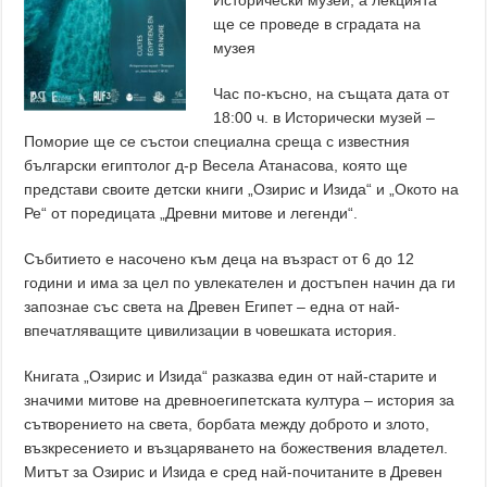
Исторически музей, а лекцията
ще се проведе в сградата на
музея
Час по-късно, на същата дата от
18:00 ч. в Исторически музей –
Поморие ще се състои специална среща с известния
български египтолог д-р Весела Атанасова, която ще
представи своите детски книги „Озирис и Изида“ и „Окото на
Ре“ от поредицата „Древни митове и легенди“.
Събитието е насочено към деца на възраст от 6 до 12
години и има за цел по увлекателен и достъпен начин да ги
запознае със света на Древен Египет – една от най-
впечатляващите цивилизации в човешката история.
Книгата „Озирис и Изида“ разказва един от най-старите и
значими митове на древноегипетската култура – история за
сътворението на света, борбата между доброто и злото,
възкресението и възцаряването на божествения владетел.
Митът за Озирис и Изида е сред най-почитаните в Древен