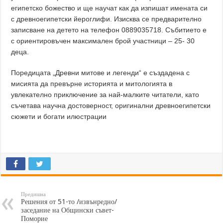
египетско божество и ще научат как да изпишат имената си
с древноегипетски йероглифи. Изисква се предварително
записване на детето на телефон 0889035718. Събитието е
с ориентировъчен максимален брой участници – 25- 30
деца.
Поредицата „Древни митове и легенди“ е създадена с
мисията да превърне историята и митологията в
увлекателно приключение за най-малките читатели, като
съчетава научна достоверност, оригинални древноегипетски
сюжети и богати илюстрации
Предишна
Решения от 51-то /извънредно/
заседание на Общински съвет-
Поморие