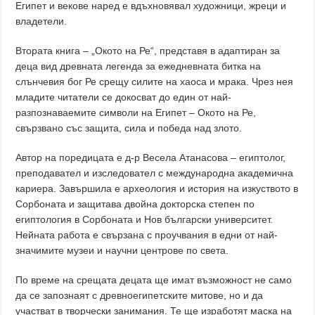
Египет и векове наред е вдъхновявал художници, жреци и
владетели.
Втората книга – „Окото на Ре“, представя в адаптиран за
деца вид древната легенда за ежедневната битка на
слънчевия бог Ре срещу силите на хаоса и мрака. Чрез нея
младите читатели се докосват до един от най-
разпознаваемите символи на Египет – Окото на Ре,
свързвано със защита, сила и победа над злото.
Автор на поредицата е д-р Весела Атанасова – египтолог,
преподавател и изследовател с международна академична
кариера. Завършила е археология и история на изкуството в
Сорбоната и защитава двойна докторска степен по
египтология в Сорбоната и Нов български университет.
Нейната работа е свързана с проучвания в едни от най-
значимите музеи и научни центрове по света.
По време на срещата децата ще имат възможност не само
да се запознаят с древноегипетските митове, но и да
участват в творчески занимания. Те ще изработят маска на