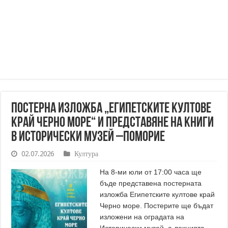
Постерна изложба „Египетските култове
край Черно море“ и представяне на книги
в Исторически музей –Поморие
02.07.2026
Култура
На 8-ми юли от 17:00 часа ще
бъде представена постерната
изложба Египетските култове край
Черно море. Постерите ще бъдат
изложени на оградата на