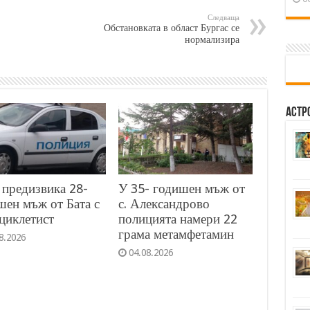
Следваща
Обстановката в област Бургас се
нормализира
Астр
предизвика 28-
У 35- годишен мъж от
шен мъж от Бата с
с. Александрово
циклетист
полицията намери 22
грама метамфетамин
8.2026
04.08.2026