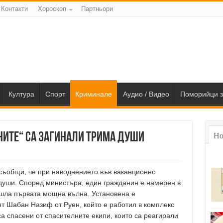
Контакти
Хороскоп
Партньори
Култура
Спорт
Криминале
Аудио / Видео
Поморийци з
ните“ са загинали трима души
Но
ъобщи, че при наводнението във ваканционно
души. Според министъра, един гражданин е намерен в
шла първата мощна вълна. Установена е
ят Шабан Назиф от Руен, който е работил в комплекс
са спасени от спасителните екипи, които са реагирали