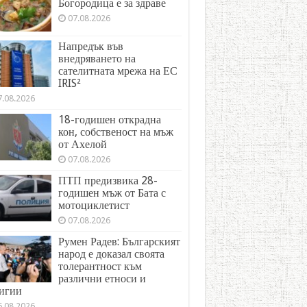
Богородица е за здраве
07.08.2026
Напредък във
внедряването на
сателитната мрежа на ЕС
IRIS²
7.08.2026
18-годишен открадна
кон, собственост на мъж
от Ахелой
07.08.2026
ПТП предизвика 28-
годишен мъж от Бата с
мотоциклетист
07.08.2026
Румен Радев: Българският
народ е доказал своята
толерантност към
различни етноси и
игии
6.08.2026