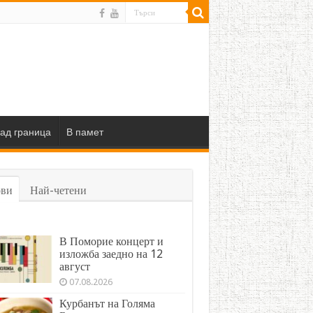
ад граница
В памет
ви
Най-четени
В Поморие концерт и
изложба заедно на 12
август
07.08.2026
Курбанът на Голяма