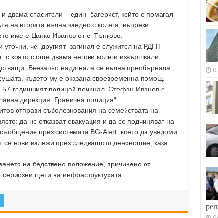
 и двама спасители – един багерист, който е помагал
ътя на втората вълна заедно с колега, въпреки
то име е Цанко Иванов от с. Тънково.
 уточни, че другият загинал е служител на РДГП –
а, с която с още двама негови колеги извършвали
едстващи. Внезапно надигнала се вълна преобърнала
0
 сушата, където му е оказана своевременна помощ.
, 57-годишният полицай починал. Стефан Иванов е
лавна дирекция „Гранична полиция“.
тов отправи съболезнования на семействата на
ясто: да не отказват евакуация и да се подчиняват на
 съобщение през системата BG-Alert, което да уведоми
т се нови валежи през следващото денонощие, каза
ването на бедствено положение, причинено от
о сериозни щети на инфраструктурата
рел
0