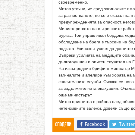
своевременно.
Митов уточни, че сред загиналите има
за разчистването, но се е оказал на п
предупрежденията за опасност, негово
Министерството на вътрешните работи
Бургас. Той управлявал бордова лодк
обследване на брега в търсене на б
лодката. Екипажът успял да достигне
Въпреки усилията на медиците обаче
дългогодишен и опитен служител на Г
На извънредния брифинг министър Ми
загиналите и апелира към хората на м
спасителните служби. Очаква се ново
за задължителната евакуация. Очаква
още министърът.
Митов пристигна в района след обявя
интензивните валежи, довели също д
Facebook
Twitter
Сподели