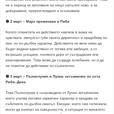
не е период за започване на нещо напълно ново, а за
довършване, преразглеждане и осъзнаване.
🟣 2 март – Марс преминава в Риби
Когато планетата на действието навлезе в знака на
чувствата, импулсът губи своята директност и придобива по-
мек, но по-дълбок характер. Действията ни вече няма да
бъдат водени единствено от логика или амбиция, а от
вътрешно усещане, понякога дори от състрадание или
разочарование. Това може да създаде колебание, но и да
ни помогне да действаме по-съзнателно.
🟣 3 март – Пълнолуние и Лунно затъмнение по оста
Риби–Дева
Това Пълнолуние е съпроводено от Лунно затъмнение,
което усилва неговия кармичен характер и придава на
събитията по-дълбок смисъл. Емоции, които сме потискали,
могат да излязат на повърхността, а ситуации от миналото