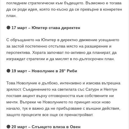
погледнем стратегически към бъдещето. Възможно е тогава
да се роди идея, която по-късно да се превърне в конкретен
план.
🟣 17 март – Юпитер става директен
С обръщането на Юпитер в директно движение усещането
за застой постепенно отстъпва място на разширение и
перспектива. Хората започват по-активно да планират, да
изграждат стратегии и да мислят в по-дългосрочен план.
🟣 19 март – Новолуние в 28° Риби
Това Новолуние е дълбоко, интензивно и изисква вътрешна
зрялост. Съединението на светилата със Сатурн и Нептун
поставя акцент върху отговорността към собствените ни
мечти. Въпреки че Новолунието по принцип носи ново
начало, тук е важно да не прибързваме с външни действия,
защото процесите все още се пренастройват.
🟣 20 март – Слънцето влиза в Овен