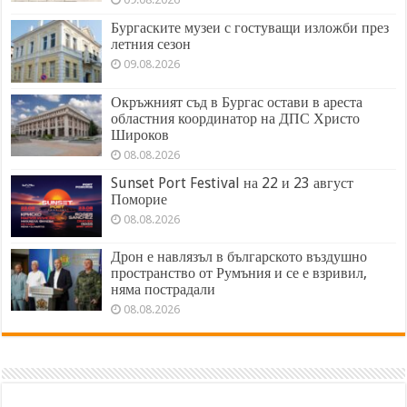
Бургаските музеи с гостуващи изложби през
летния сезон
09.08.2026
Окръжният съд в Бургас остави в ареста
областния координатор на ДПС Христо
Широков
08.08.2026
Sunset Port Festival на 22 и 23 август
Поморие
08.08.2026
Дрон е навлязъл в българското въздушно
пространство от Румъния и се е взривил,
няма пострадали
08.08.2026