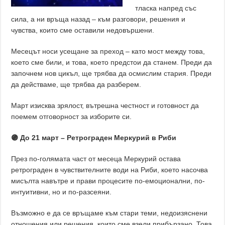
тласка напред със
сила, а ни връща назад – към разговори, решения и
чувства, които сме оставили недовършени.
Месецът носи усещане за преход – като мост между това,
което сме били, и това, което предстои да станем. Преди да
започнем нов цикъл, ще трябва да осмислим стария. Преди
да действаме, ще трябва да разберем.
Март изисква зрялост, вътрешна честност и готовност да
поемем отговорност за изборите си.
🟣 До 21 март – Ретрограден Меркурий в Риби
През по-голямата част от месеца Меркурий остава
ретрограден в чувствителните води на Риби, което насочва
мисълта навътре и прави процесите по-емоционални, по-
интуитивни, но и по-разсеяни.
Възможно е да се връщаме към стари теми, недоизяснени
отношения или решения, които сме взели прибързано. Това