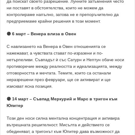
да поискат своето разрешение. Лунните затъмнения често
ни поставят в обстоятелства, които не можем да
контролираме напълно, затова не е препоръчително да
предприемаме крайни решения в този момент.
🟣 6 март – Венера влиза в Овен
С навлизането на Венера в Овен отношенията се
нажежават, а чувствата стават по-изразени и по-
нетърпеливи. Съвпадът ѝ със Сатурн и Нептун обаче носи
противоречие между реалността и идеализацията, между
отговорността и мечтата. Темите, които са останали
неразрешени през февруари, ще се активират и ще
изискват ясна позиция.
🟣 14 март – Съвпад Меркурий и Марс в тригон към
Юпитер
Този ден носи силна ментална концентрация и активира
вътрешната решителност. Мисълта и действието се
обединяват, а тригонът към Юпитер дава възможност да