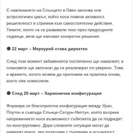
С навлизането на Слънцето в Овен започва нов
астрологичен цикъл, който носи повече активност,
решителност и стремеж към самостоятелни действия.
Темите, които са се развивали тихо през предходните
седмици, вече ще изискват конкретни решения.
🟣 22 март – Меркурий става директен
След този момент забавянията постепенно ще намалеят, а
плановете ще започнат да се реализират по-уверено. Това
е времето, когато можем да приложим на практика онова,
което сме осмислили.
🟣 След 20 март – Хармонична конфигурация
Формира се благоприятна конфигурация между Уран,
Плутон и съвпада Слънце-Сатурн-Нептун, която въпреки
напрежението носи възможност събитията да се подредят
по-конструктивно. Дори сложните ситуации могат да
намерят изход, ако подходим с търпение и осъзнатост.