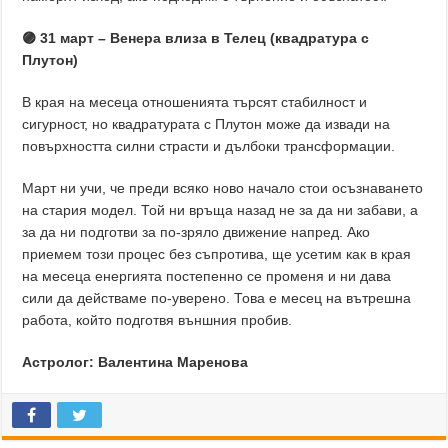
🟣 31 март – Венера влиза в Телец (квадратура с
Плутон)
В края на месеца отношенията търсят стабилност и
сигурност, но квадратурата с Плутон може да извади на
повърхността силни страсти и дълбоки трансформации.
Март ни учи, че преди всяко ново начало стои осъзнаването
на стария модел. Той ни връща назад не за да ни забави, а
за да ни подготви за по-зряло движение напред. Ако
приемем този процес без съпротива, ще усетим как в края
на месеца енергията постепенно се променя и ни дава
сили да действаме по-уверено. Това е месец на вътрешна
работа, който подготвя външния пробив.
Астролог: Валентина Маренова