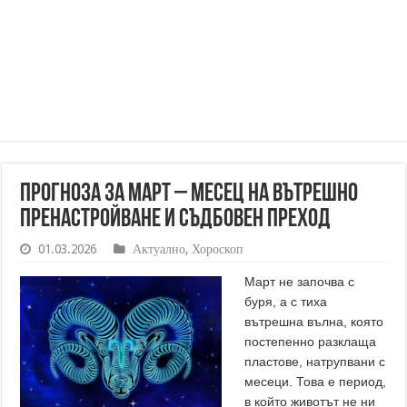
Прогноза за март – месец на вътрешно
пренастройване и съдбовен преход
01.03.2026
Актуално
,
Хороскоп
Март не започва с
буря, а с тиха
вътрешна вълна, която
постепенно разклаща
пластове, натрупвани с
месеци. Това е период,
в който животът не ни