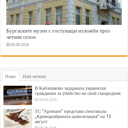
Бургаските музеи с гостуващи изложби през
летния сезон
09.08.2026
Нови
Най-четени
В Каблешково задържаха украински
гражданин за убийство на свой сънародник
09.08.2026
ТС “Арлекин” представя спектакъла
„Криворазбраната цивилизация“ на 13
август
09.08.2026