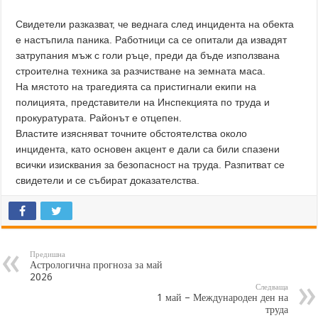
Свидетели разказват, че веднага след инцидента на обекта
е настъпила паника. Работници са се опитали да извадят
затрупания мъж с голи ръце, преди да бъде използвана
строителна техника за разчистване на земната маса.
На мястото на трагедията са пристигнали екипи на
полицията, представители на Инспекцията по труда и
прокуратурата. Районът е отцепен.
Властите изясняват точните обстоятелства около
инцидента, като основен акцент е дали са били спазени
всички изисквания за безопасност на труда. Разпитват се
свидетели и се събират доказателства.
Предишна
Астрологична прогноза за май
2026
Следваща
1 май – Международен ден на
труда