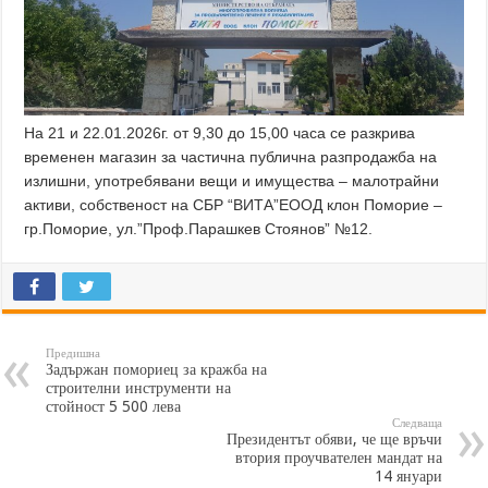
На 21 и 22.01.2026г. от 9,30 до 15,00 часа се разкрива
временен магазин за частична публична разпродажба на
излишни, употребявани вещи и имущества – малотрайни
активи, собственост на СБР “ВИТА”ЕООД клон Поморие –
гр.Поморие, ул.”Проф.Парашкев Стоянов” №12.
Предишна
Задържан помориец за кражба на
строителни инструменти на
стойност 5 500 лева
Следваща
Президентът обяви, че ще връчи
втория проучвателен мандат на
14 януари