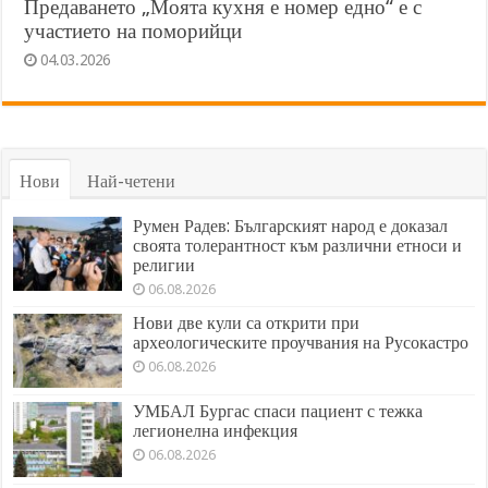
Предаването „Моята кухня е номер едно“ е с
участието на поморийци
04.03.2026
Нови
Най-четени
Румен Радев: Българският народ е доказал
своята толерантност към различни етноси и
религии
06.08.2026
Нови две кули са открити при
археологическите проучвания на Русокастро
06.08.2026
УМБАЛ Бургас спаси пациент с тежка
легионелна инфекция
06.08.2026