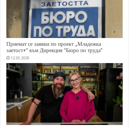
Приемат се заявки по проект „Младежка
заетост+“ към Дирекция “Бюро по труда”
12.03.2026