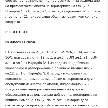
собственост разположени в Търговски зони за разполагане
на преместваеми обекти на територията на Община
Поморие.“ с 21 гласа „за”, 0 гласа „въздържали се”, 0 гласа
„против” от 21 присъстващи общински съветници се прие
следното
Р Е Ш Е Н И Е
№ 335/28.11.2024г.
І
. На основание чл.21, ал.1, т.8 от ЗМСМА, чл.14, ал.7 от
ЗОС, във връзка с чл.19, ал.1 и ал.3, чл.83 ал.1, т.1, чл.84
ал.1 и ал.2 от Наредба № 1 за реда за придобиване,
управление и разпореждане с общинско имущество, и
чл.12, ал.1 от Наредба № 6 за реда и условията за
поставяне на преместваеми обекти за търговски и други
обслужващи дейности, рекламни, информационни и
монументално-декоративни елементи на градското
обзавеждане и за рекламната дейност на територията на
община Поморие, Общински съвет – Поморие дава
съгласие да се проведе публично оповестен явен търг, за