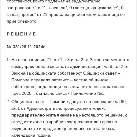
собственост, които подлежат на задължително
застраховане.“ с 21 гласа „за”, 0 гласа „въздържали се”, 0
гласа „против” от 21 присъстващи общински съветници се
прие следното
Р Е Ш Е Н И Е
№ 331/28.11.2024г.
На основание чл.21, ал.1, т.8 и ал.2 от Закона за местното
самоуправление и местната администрация, чл.9, ал.2 от
Закона за общинската собственост Общински съвет –
Поморие определя активите – частна общинска
собственост, подлежащи на задължително застраховане
през 2025г., съгласно списък Приложение №1.
Общински съвет – Поморие допуска на основание чл.60,
ал.1 от Административнопроцесуалния кодекс
предварително изпълнение
на настоящото решение, с
оглед изтичане на крайния застрахователен срок на
имуществото и предстоящо подновяване за новата
календарна година.