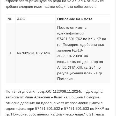
строеж без търг/конкурс по реда на чл.37, ал.4 от ЗОС се
добавя следния имот-частна общинска собственост:
№
АОС
Описание на имота
Поземлен имот с
идентификатор
57491.501.762 по КК и КР на
гр. Поморие, одобрени със
заповед РД-18-
1.
№7689/24.10.2024г.
36/29.04.2009г. на
изпълнителен директор на
АГКК, УПИ XIII, кв. 254 по
регулационния план на гр.
Поморие.
По т.3. от дневния ред:„ОС-1123/06.11.2024г. – Докладна
записка от Иван Алексиев – Кмет на Община Поморие,
относно дарение на идеална част от поземлени имоти с
идентификатори 57491.501.532 и 57491.501.533 по КККР на
гр. Поморие, собственост на физическо лице.“ с 21 гласа