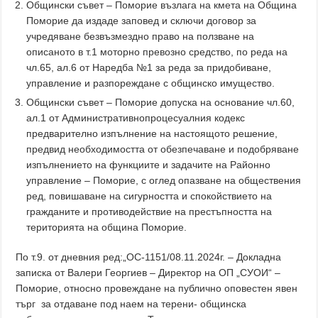
Общински съвет – Поморие възлага на кмета на Община
Поморие да издаде заповед и сключи договор за
учредяване безвъзмездно право на ползване на
описаното в т.1 моторно превозно средство, по реда на
чл.65, ал.6 от Наредба №1 за реда за придобиване,
управление и разпореждане с общинско имущество.
Общински съвет – Поморие допуска на основание чл.60,
ал.1 от Административнопроцесуалния кодекс
предварително изпълнение на настоящото решение,
предвид необходимостта от обезпечаване и подобряване
изпълнението на функциите и задачите на Районно
управление – Поморие, с оглед опазване на обществения
ред, повишаване на сигурността и спокойствието на
гражданите и противодействие на престъпността на
територията на община Поморие.
По т.9. от дневния ред:„ОС-1151/08.11.2024г. – Докладна
записка от Валери Георгиев – Директор на ОП „СУОИ“ –
Поморие, относно провеждане на публично оповестен явен
търг за отдаване под наем на терени- общинска