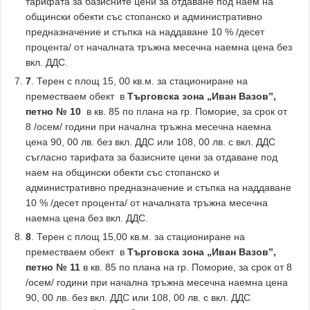
тарифата за базисните цени за отдаване под наем на
общински обекти със стопанско и административно
предназначение и стъпка на наддаване 10 % /десет
процента/ от началната тръжна месечна наемна цена без
вкл. ДДС.
7
. Терен с площ 15, 00 кв.м. за стациониране на
преместваем обект в
Търговска зона „Иван Вазов”,
петно № 10
в кв. 85 по плана на гр. Поморие, за срок от
8 /осем/ години при начална тръжна месечна наемна
цена 90, 00 лв. без вкл. ДДС или 108, 00 лв. с вкл. ДДС
съгласно тарифата за базисните цени за отдаване под
наем на общински обекти със стопанско и
административно предназначение и стъпка на наддаване
10 % /десет процента/ от началната тръжна месечна
наемна цена без вкл. ДДС.
8
. Терен с площ 15,00 кв.м. за стациониране на
преместваем обект в
Търговска зона „Иван Вазов”,
петно № 11
в кв. 85 по плана на гр. Поморие, за срок от 8
/осем/ години при начална тръжна месечна наемна цена
90, 00 лв. без вкл. ДДС или 108, 00 лв. с вкл. ДДС