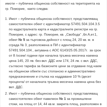
имоти – публична общинска собственост на територията на
гр. Поморие, както следва:
Имот – публична общинска собственост, представляващ
самостоятелен обект с идентификатор 57491.504.104.3.5
по кадастралната карта и кадастралните регистри на гр.
Поморие, с адрес: гр. Поморие, кв. „Свобода“ ,бл.А,ет.1,
обект
№
5
за търговска дейност с площ 24, 20 кв. м. в
сграда № 3, разположена в ПИ с идентификатор
57491.504.104., актувана с АОС 6143/25.05.2017г. за срок
от 8 /осем/ години при начална тръжна месечна наемна
цена 145, 20 лв. без вкл. ДДС или 174, 24 лв. с вкл. ДДС,
съгласно тарифа за базисните цени за отдаване под наем
на общински обекти със стопанско и административно
предназначение и стъпка на наддаване 10 % /десет
процента/ от началната тръжна месечна наемна цена без
вкл. ДДС.
Имот – публична общинска собственост, представляващ
самостоятелен обект павилион
№ 1
за промишлени
стоки, на площ от 14, 44 кв.м. закрита площ, разположен в