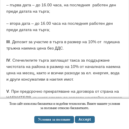
– първа дата – до 16.00 часа, на последния работен ден
преди датата на търга;
– втора дата – до 16.00 часа на последния работен ден
преди датата на търга;
ІІІ
. Депозит за участие в търга в размер на 10% от годишна
тръжна наемна цена без ДДС.
ІV
. Спечелилите търга заплащат такса за поддържане
чистотата на района в размер на 10% от началната наемна
цена на месец, както и всички разходи за ел. енергия, вода
и други консумативи в наетия имот.
V
. При предсрочно прекратяване на договора от страна на
НАЕМАТЕЛЯ, същият следва да заплати неустойка в размер
на три месечни наема, но не-повече от оставащите в срока
Този сайт използва бисквитки и подобни технологии. Вижте нашите условия
за ползване относно бисквитките.
на договора.
Условия за ползване
Accept
VІ.
Схемите са неразделна част от настоящото решение.