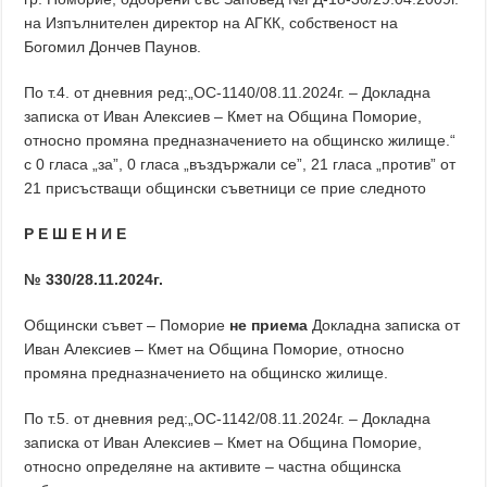
на Изпълнителен директор на АГКК, собственост на
Богомил Дончев Паунов.
По т.4. от дневния ред:„ОС-1140/08.11.2024г. – Докладна
записка от Иван Алексиев – Кмет на Община Поморие,
относно промяна предназначението на общинско жилище.“
с 0 гласа „за”, 0 гласа „въздържали се”, 21 гласа „против” от
21 присъстващи общински съветници се прие следното
Р Е Ш Е Н И Е
№ 330/28.11.2024г.
Общински съвет – Поморие
не приема
Докладна записка от
Иван Алексиев – Кмет на Община Поморие, относно
промяна предназначението на общинско жилище.
По т.5. от дневния ред:„ОС-1142/08.11.2024г. – Докладна
записка от Иван Алексиев – Кмет на Община Поморие,
относно определяне на активите – частна общинска