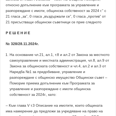
относно допълнение към програмата за управление и
разпореждане с имоти, общинска собственост за 2024 г.“ с
21 гласа „за”, 0 гласа „въздържали се”, 0 гласа „против” от
21 присъстващи общински съветници се прие следното
Р Е Ш Е Н И Е
№ 328/28.11.2024г.
На основание чл.21, ал.1, т.8 и ал.2 от Закона за местното
самоуправление и местната администрация, чл.8, ал.9 от
Закона за общинската собственост и чл.4, ал.2 и ал.3 от
Наредба №1 за придобиване, управление и
разпореждане с общинско имущество Общински съвет –
Поморие приема допълнение към Програмата за
управление и разпореждане с имоти общинска
собственост за 2024г., като:
– Към глава V т.3 Описание на имотите, които общината
има намерение да предложи за учредяване на право на