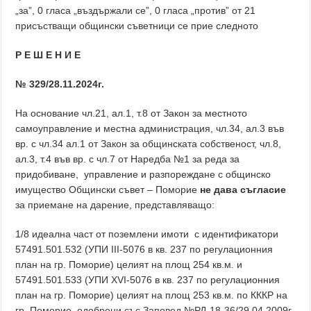
„за”, 0 гласа „въздържали се”, 0 гласа „против” от 21
присъстващи общински съветници се прие следното
Р Е Ш Е Н И Е
№ 329/28.11.2024г.
На основание чл.21, ал.1, т.8 от Закон за местното
самоуправление и местна администрация, чл.34, ал.3 във
вр. с чл.34 ал.1 от Закон за общинската собственост, чл.8,
ал.3, т.4 във вр. с чл.7 от Наредба №1 за реда за
придобиване, управление и разпореждане с общинско
имущество Общински съвет – Поморие
не дава съгласие
за приемане на дарение, представляващо:
1/8 идеална част от поземлени имоти с идентификатори
57491.501.532 (УПИ III-5076 в кв. 237 по регулационния
план на гр. Поморие) целият на площ 254 кв.м. и
57491.501.533 (УПИ XVI-5076 в кв. 237 по регулационния
план на гр. Поморие) целият на площ 253 кв.м. по КККР на
гр. Поморие, одобрени със Заповед №РД-18-36/29.04.2009г.