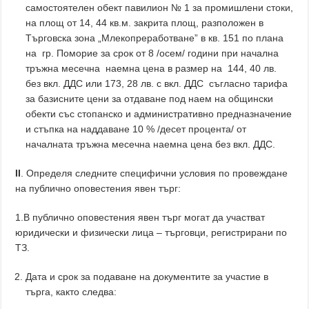
самостоятелен обект павилион № 1 за промишлени стоки,
на площ от 14, 44 кв.м. закрита площ, разположен в
Търговска зона „Млекопреработване” в кв. 151 по плана
на гр. Поморие за срок от 8 /осем/ години при начална
тръжна месечна наемна цена в размер на 144, 40 лв.
без вкл. ДДС или 173, 28 лв. с вкл. ДДС съгласно тарифа
за базисните цени за отдаване под наем на общински
обекти със стопанско и административно предназначение
и стъпка на наддаване 10 % /десет процента/ от
началната тръжна месечна наемна цена без вкл. ДДС.
ІІ
. Определя следните специфични условия по провеждане
на публично оповестения явен търг:
1.В публично оповестения явен търг могат да участват
юридически и физически лица – търговци, регистрирани по
ТЗ.
Дата и срок за подаване на документите за участие в
търга, както следва: