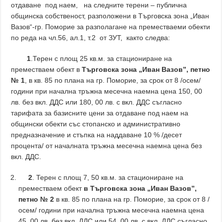
отдаване под наем, на следните терени – публична
общинска собственост, разположени в Търговска зона „Иван
Вазов“-гр. Поморие за разполагане на преместваеми обекти
по реда на чл.56, ал.1, т.2 от ЗУТ, както следва:
1
.Терен с площ 25 кв.м. за стациониране на
преместваем обект в
Търговска зона „Иван Вазов”,
петно
№ 1
, в кв. 85 по плана на гр. Поморие, за срок от 8 /осем/
години при начална тръжна месечна наемна цена 150, 00
лв. без вкл. ДДС или 180, 00 лв. с вкл. ДДС съгласно
тарифата за базисните цени за отдаване под наем на
общински обекти със стопанско и административно
предназначение и стъпка на наддаване 10 % /десет
процента/ от началната тръжна месечна наемна цена без
вкл. ДДС.
2
. Терен с площ 7, 50 кв.м. за стациониране на
преместваем обект
в Търговска зона „Иван Вазов”,
петно № 2
в кв. 85 по плана на гр. Поморие, за срок от 8 /
осем/ години при начална тръжна месечна наемна цена
45, 00 лв. без вкл. ДДС или 54, 00 лв. с вкл. ДДС съгласно