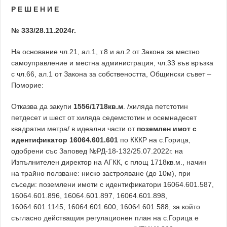
Р Е Ш Е Н И Е
№ 333/28.11.2024г.
На основание чл.21, ал.1, т.8 и ал.2 от Закона за местно
самоуправление и местна администрация, чл.33 във връзка
с чл.66, ал.1 от Закона за собствеността, Общински съвет –
Поморие:
Отказва да закупи
1556/1718кв.м
. /хиляда петстотин
петдесет и шест от хиляда седемстотин и осемнадесет
квадратни метра/ в идеални части от
поземлен имот с
идентификатор 16064.601.601
по КККР на с.Горица,
одобрени със Заповед №РД-18-132/25.07.2022г. на
Изпълнителен директор на АГКК, с площ 1718кв.м., начин
на трайно ползване: ниско застрояване (до 10м), при
съседи: поземлени имоти с идентификатори 16064.601.587,
16064.601.896, 16064.601.897, 16064.601.898,
16064.601.1145, 16064.601.600, 16064.601.588, за който
съгласно действащия регулационен план на с.Горица е