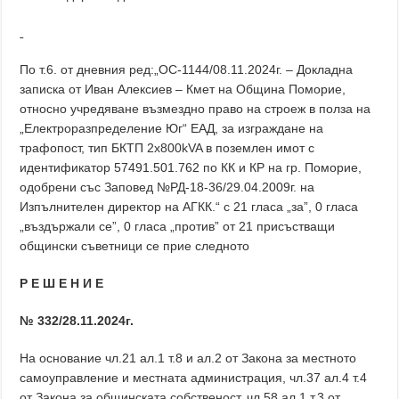
По т.6. от дневния ред:„ОС-1144/08.11.2024г. – Докладна
записка от Иван Алексиев – Кмет на Община Поморие,
относно учредяване възмездно право на строеж в полза на
„Електроразпределение Юг“ ЕАД, за изграждане на
трафопост, тип БКТП 2х800kVA в поземлен имот с
идентификатор 57491.501.762 по КК и КР на гр. Поморие,
одобрени със Заповед №РД-18-36/29.04.2009г. на
Изпълнителен директор на АГКК.“ с 21 гласа „за”, 0 гласа
„въздържали се”, 0 гласа „против” от 21 присъстващи
общински съветници се прие следното
Р Е Ш Е Н И Е
№ 332/28.11.2024г.
На основание чл.21 ал.1 т.8 и ал.2 от Закона за местното
самоуправление и местната администрация, чл.37 ал.4 т.4
от Закона за общинската собственост, чл.58 ал.1 т.3 от