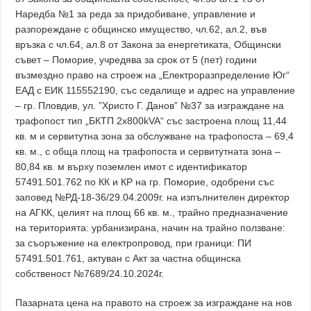
Наредба №1 за реда за придобиване, управление и
разпореждане с общинско имущество, чл.62, ал.2, във
връзка с чл.64, ал.8 от Закона за енергетиката, Общински
съвет – Поморие, учредява за срок от 5 (пет) години
възмездно право на строеж на „Електроразпределение Юг“
ЕАД с ЕИК 115552190, със седалище и адрес на управление
– гр. Пловдив, ул. ”Христо Г. Данов” №37 за изграждане на
трафопост тип „БКТП 2x800kVA“ със застроена площ 11,44
кв. м и сервитутна зона за обслужване на трафопоста – 69,4
кв. м., с обща площ на трафопоста и сервитутната зона –
80,84 кв. м върху поземлен имот с идентификатор
57491.501.762 по КК и КР на гр. Поморие, одобрени със
заповед №РД-18-36/29.04.2009г. на изпълнителен директор
на АГКК, целият на площ 66 кв. м., трайно предназначение
на територията: урбанизирана, начин на трайно ползване:
за съоръжение на електропровод, при граници: ПИ
57491.501.761, актуван с Акт за частна общинска
собственост №7689/24.10.2024г.
Пазарната цена на правото на строеж за изграждане на нов