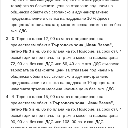
тарифата за базисните цени за отдаване под наем на
общински обекти със стопанско и административно
предназначение и стъпка на наддаване 10 % /десет
процента/ от началната тръжна месечна наемна цена без
вкл. ДДС.
3
. Терен с площ 12, 00 кв.м. за стациониране на
преместваем обект в
Търговска зона „Иван Вазов”,
петно № 3
в кв. 85 по плана на гр. Поморие, за срок от 8 /
осем/ години при начална тръжна месечна наемна цена
72, 00 лв. без вкл. ДДС или 86, 40 лв. с вкл. ДДС съгласно
тарифата за базисните цени за отдаване под наем на
общински обекти със стопанско и административно
предназначение и стъпка на наддаване 10 процента от
началната тръжна месечна наемна цена без вкл. ДДС.
4
. Терен с площ 15, 00 кв.м. за стациониране на
преместваем обект в
Търговска зона „Иван Вазов”
,
петно № 5
в кв. 85 по плана на гр. Поморие, за срок от 8 /
осем/ години при начална тръжна месечна наемна цена
90, 00 лв. без вкл. ДДС или 108, 00 лв. с вкл. ДДС