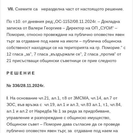
VII.
Схемите са неразделна част от настоящото решение.
По т.10. от дневния ред:„ОС-1152/08.11.2024г. – Докладна
записка от Валери Георгиев – Директор на ОП „СУОИ“ –
Поморие, относно провеждане на публично оповестен явен
търг за отдаване под наем на имоти – публична общинска
собственост находящи се на територията на гр. Поморие.“ с
12 гласа „за”, 7 гласа „въздържали се”, 2 гласа „против” от
21 присъстващи общински съветници се прие следното
Р Е Ш Е Н И Е
№ 336/28.11.2024г.
І
. На основание чл.21, ал.1, т.8 от ЗМСМА, чл.14, ал.7 от
ЗОС, във връзка с чл.19, ал.1 и ал.3, чл.83 ал.1, т.1, чл.84,
ал.1 и ал.2 от Наредба № 1 за реда за придобиване,
управление и разпореждане с общинско имущество,
Общински съвет – Поморие дава съгласие да се проведе
публично оповестен явен търг, за отдаване под наем на