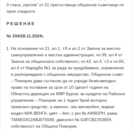
0 гласа „против” от 21 присъстващи общински съветници се
прие следното
Р Е Ш Е Н И Е
№ 334/28.11.2024г.
На основание чл.21, ал.1, т.8 и ал.2 от Закона за местно
самоуправление и местна администрация, чл.39, ал.4 от
Закона за общинската собственост, чл.42, ал.4, т.3 и чл.65,
ал.4 от Наредба №1 за реда за придобиване, управление
и разпореждане с общинско имущество, Общински съвет
– Поморие дава съгласие да се учреди безвъзмездно
право на ползване за срок от 10 /десет/ години на
Областна дирекция на МВР Бургас за нуждите на Районно
управление – Поморие на 1 /един/ брой моторно
превозно средство, а именно: лек автомобил, марка/
модел КИА ВЕНГА, цвят – бял, с рег.№ А4982РН, рама
TMAEG812ABJ075590, двигател № G4FCBZ253859,
собственост на Община Поморие.