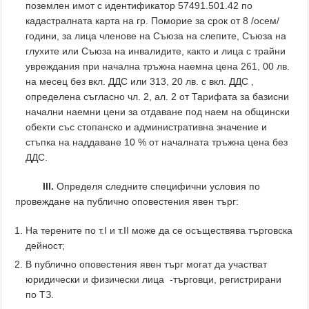
поземлен имот с идентификатор 57491.501.42 по
кадастралната карта на гр. Поморие за срок от 8 /осем/
години, за лица членове на Съюза на слепите, Съюза на
глухите или Съюза на инвалидите, както и лица с трайни
увреждания при начална тръжна наемна цена 261, 00 лв.
на месец без вкл. ДДС или 313, 20 лв. с вкл. ДДС ,
определена съгласно чл. 2, ал. 2 от Тарифата за базисни
начални наемни цени за отдаване под наем на общински
обекти със стопанско и административна значение и
стъпка на наддаване 10 % от началната тръжна цена без
ДДС.
IІІ.
Определя следните специфични условия по
провеждане на публично оповестения явен търг:
На терените по т.І и т.II може да се осъществява търговска
дейност;
В публично оповестения явен търг могат да участват
юридически и физически лица -търговци, регистрирани
по ТЗ.