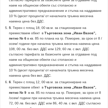
съгласно тарифата за базисните цени за отдаване под
наем на общински обекти със стопанско и
административно предназначение и стъпка на наддаване
10 % /десет процента/ от началната тръжна месечна
наемна цена без ДДС.
5
. Терен с площ 18, 00 кв.м. за стациониране на
преместваем обект в
Търговска зона „Иван Вазов”,
петно № 6
в кв. 85 по плана на гр. Поморие, за срок от 8 /
осем/ години при начална тръжна месечна наемна цена
108, 00 лв. без вкл. ДДС или 129, 60 лв. с вкл. ДДС
съгласно тарифата за базисните цени за отдаване под
наем на общински обекти със стопанско и
административно предназначение и стъпка на наддаване
10 % /десет процента/ от началната тръжна месечна
наемна цена без вкл. ДДС.
6
. Терен с площ 12, 00 кв.м. за стациониране на
преместваем обект в
Търговска зона „Иван Вазов”,
петно № 9
в кв. 85 по плана на гр. Поморие, за срок от 8
/осем/ години при начална тръжна месечна наемна цена
72, 00 лв. без вкл. ДДС или 86, 40 лв. с вкл. ДДС съгласно