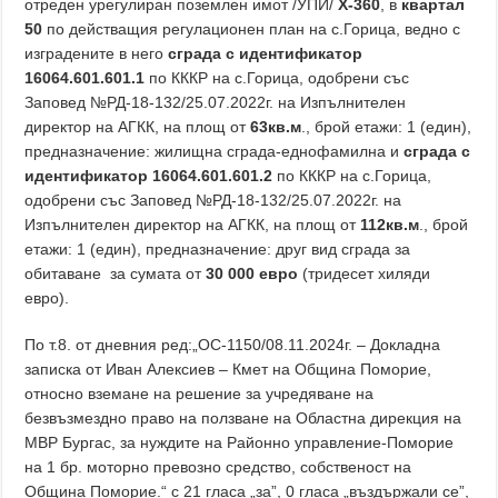
отреден урегулиран поземлен имот /УПИ/
X-360
, в
квартал
50
по действащия регулационен план на с.Горица, ведно с
изградените в него
сграда с идентификатор
16064.601.601.1
по КККР на с.Горица, одобрени със
Заповед №РД-18-132/25.07.2022г. на Изпълнителен
директор на АГКК, на площ от
63кв.м
., брой етажи: 1 (един),
предназначение: жилищна сграда-еднофамилна и
сграда с
идентификатор 16064.601.601.2
по КККР на с.Горица,
одобрени със Заповед №РД-18-132/25.07.2022г. на
Изпълнителен директор на АГКК, на площ от
112кв.м
., брой
етажи: 1 (един), предназначение: друг вид сграда за
обитаване за сумата от
30 000 евро
(тридесет хиляди
евро).
По т.8. от дневния ред:„ОС-1150/08.11.2024г. – Докладна
записка от Иван Алексиев – Кмет на Община Поморие,
относно вземане на решение за учредяване на
безвъзмездно право на ползване на Областна дирекция на
МВР Бургас, за нуждите на Районно управление-Поморие
на 1 бр. моторно превозно средство, собственост на
Община Поморие.“ с 21 гласа „за”, 0 гласа „въздържали се”,