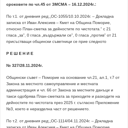
сроковете по чл.45 от ЗМСМА
– 16.12
.202
4г.:
По т.1. от дневния ред:„ОС-1055/10.10.2024г. – Докладна
записка от Иван Алексиев – Кмет на Община Поморие,
относно План-сметка за дейностите по чистотата.“ с 21
гласа „за”, 0 гласа „въздържали се”, 0 гласа „против” от 21
присъстващи общински съветници се прие следното
Р Е Ш Е Н И Е
№ 327/28.11.2024г.
Общински съвет – Поморие на основание чл.21, ал.1, т.7 от
Закона за местното самоуправление и местната
администрация и чл. 66 от Закона за местните данъци и
такси одобрява План-сметката за приходите и разходите на
дейностите по чистотата през 2025 г. съгласно Приложение
№3, което е неразделна част от решението.
По т.2. от дневния ред:„ОС-1114/04.11.2024г. – Докладна
записка от Иван Алексиев – Кмет на Община Поморие,