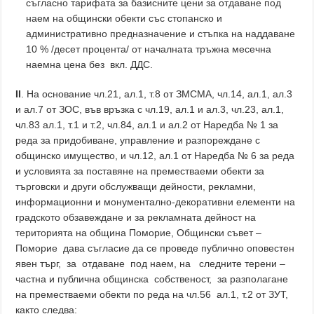
съгласно тарифата за базисните цени за отдаване под
наем на общински обекти със стопанско и
административно предназначение и стъпка на наддаване
10 % /десет процента/ от началната тръжна месечна
наемна цена без вкл. ДДС.
IІ
. На основание чл.21, ал.1, т.8 от ЗМСМА, чл.14, ал.1, ал.3
и ал.7 от ЗОС, във връзка с чл.19, ал.1 и ал.3, чл.23, ал.1,
чл.83 ал.1, т.1 и т.2, чл.84, ал.1 и ал.2 от Наредба № 1 за
реда за придобиване, управление и разпореждане с
общинско имущество, и чл.12, ал.1 от Наредба № 6 за реда
и условията за поставяне на преместваеми обекти за
търговски и други обслужващи дейности, рекламни,
информационни и монументално-декоративни елементи на
градското обзавеждане и за рекламната дейност на
територията на община Поморие, Общински съвет –
Поморие дава съгласие да се проведе публично оповестен
явен търг, за отдаване под наем, на следните терени –
частна и публична общинска собственост, за разполагане
на преместваеми обекти по реда на чл.56 ал.1, т.2 от ЗУТ,
както следва: