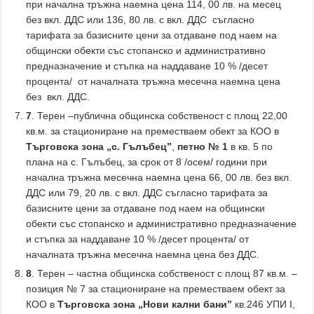
при начална тръжна наемна цена 114, 00 лв. на месец
без вкл. ДДС или 136, 80 лв. с вкл. ДДС съгласно
тарифата за базисните цени за отдаване под наем на
общински обекти със стопанско и административно
предназначение и стъпка на наддаване 10 % /десет
процента/ от началната тръжна месечна наемна цена
без вкл. ДДС.
7
. Терен –публична общинска собственост с площ 22,00
кв.м. за стациониране на преместваем обект за КОО в
Търговска зона „с. Гълъбец”
,
петно № 1
в кв. 5 по
плана на с. Гълъбец, за срок от 8 /осем/ години при
начална тръжна месечна наемна цена 66, 00 лв. без вкл.
ДДС или 79, 20 лв. с вкл. ДДС съгласно тарифата за
базисните цени за отдаване под наем на общински
обекти със стопанско и административно предназначение
и стъпка за наддаване 10 % /десет процента/ от
началната тръжна месечна наемна цена без ДДС.
8
. Терен – частна общинска собственост с площ 87 кв.м. –
позиция № 7 за стациониране на преместваем обект за
КОО в
Търговска зона „Нови кални бани”
кв.246 УПИ І,