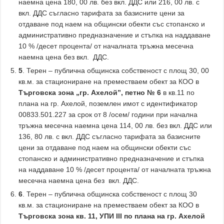
наемна цена 180, 00 лв. без вкл. ДДС или 216, 00 лв. с
вкл. ДДС съгласно тарифата за базисните цени за
отдаване под наем на общински обекти със стопанско и
административно предназначение и стъпка на наддаване
10 % /десет процента/ от началната тръжна месечна
наемна цена без вкл. ДДС.
5
. Терен – публична общинска собственост с площ 30, 00
кв.м. за стациониране на преместваем обект за КОО в
Търговска зона „гр. Ахелой”,
петно № 6
в кв.11 по
плана на гр. Ахелой, поземлен имот с идентификатор
00833.501.227 за срок от 8 /осем/ години при начална
тръжна месечна наемна цена 114, 00 лв. без вкл. ДДС или
136, 80 лв. с вкл. ДДС съгласно тарифата за базисните
цени за отдаване под наем на общински обекти със
стопанско и административно предназначение и стъпка
на наддаване 10 % /десет процента/ от началната тръжна
месечна наемна цена без вкл. ДДС.
6
. Терен – публична общинска собственост с площ 30
кв.м. за стациониране на преместваем обект за КОО в
Търговска зона кв. 11, УПИ ІІІ по плана на гр. Ахелой