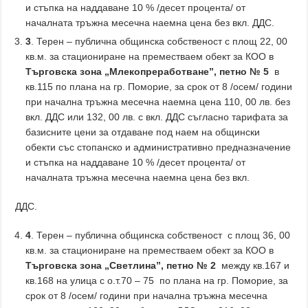
и стъпка на наддаване 10 % /десет процента/ от
началната тръжна месечна наемна цена без вкл. ДДС.
3
. Терен – публична общинска собственост с площ 22, 00
кв.м. за стациониране на преместваем обект за КОО в
Търговска зона „Млекопреработване”,
петно № 5
в
кв.115 по плана на гр. Поморие, за срок от 8 /осем/ години
при начална тръжна месечна наемна цена 110, 00 лв. без
вкл. ДДС или 132, 00 лв. с вкл. ДДС съгласно тарифата за
базисните цени за отдаване под наем на общински
обекти със стопанско и административно предназначение
и стъпка на наддаване 10 % /десет процента/ от
началната тръжна месечна наемна цена без вкл.
ДДС.
4
. Терен – публична общинска собственост с площ 36, 00
кв.м. за стациониране на преместваем обект за КОО в
Търговска зона „Светлина”,
петно № 2
между кв.167 и
кв.168 на улица с о.т.70 – 75 по плана на гр. Поморие, за
срок от 8 /осем/ години при начална тръжна месечна