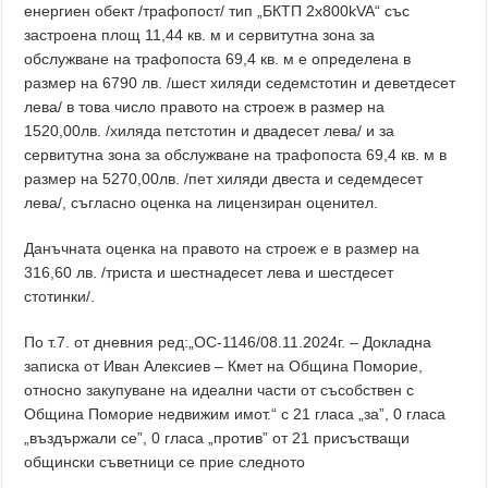
енергиен обект /трафопост/ тип „БКТП 2х800kVA“ със
застроена площ 11,44 кв. м и сервитутна зона за
обслужване на трафопоста 69,4 кв. м е определена в
размер на 6790 лв. /шест хиляди седемстотин и деветдесет
лева/ в това число правото на строеж в размер на
1520,00лв. /хиляда петстотин и двадесет лева/ и за
сервитутна зона за обслужване на трафопоста 69,4 кв. м в
размер на 5270,00лв. /пет хиляди двеста и седемдесет
лева/, съгласно оценка на лицензиран оценител.
Данъчната оценка на правото на строеж е в размер на
316,60 лв. /триста и шестнадесет лева и шестдесет
стотинки/.
По т.7. от дневния ред:„ОС-1146/08.11.2024г. – Докладна
записка от Иван Алексиев – Кмет на Община Поморие,
относно закупуване на идеални части от съсобствен с
Община Поморие недвижим имот.“ с 21 гласа „за”, 0 гласа
„въздържали се”, 0 гласа „против” от 21 присъстващи
общински съветници се прие следното