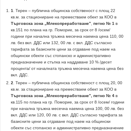
1
. Терен – публична общинска собственост с площ 22
кв.м. за стациониране на преместваем обект за КОО в
Търговска зона „Млекопреработване”
,
петно № 1
в
кв.151 по плана на гр. Поморие, за срок от 8 /осем/
години при начална тръжна месечна наемна цена 110, 00
лв. без вкл. ДДС или 132, 00 лв. с вкл. ДДС съгласно
тарифата за базисните цени за отдаване под наем на
общински обекти със стопанско и административно
предназначение и стъпка на наддаване 10 % /десет
процента/ от началната тръжна месечна наемна цена без
вкл. ДДС.
2
. Терен – публична общинска собственост с площ 20, 00
кв.м. за стациониране на преместваем обект за КОО в
Търговска зона „Млекопреработване”,
петно № 4
в
кв.115 по плана на гр. Поморие, за срок от 8 /осем/ години
при начална тръжна месечна наемна цена 100, 00 лв. без
вкл. ДДС или 120, 00 лв. с вкл. ДДС съгласно тарифата за
базисните цени за отдаване под наем на общински
обекти със стопанско и административно предназначение