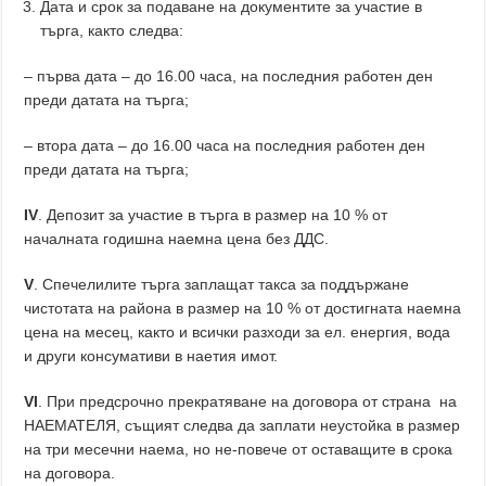
Дата и срок за подаване на документите за участие в
търга, както следва:
– първа дата – до 16.00 часа, на последния работен ден
преди датата на търга;
– втора дата – до 16.00 часа на последния работен ден
преди датата на търга;
ІV
. Депозит за участие в търга в размер на 10 % от
началната годишна наемна цена без ДДС.
V
. Спечелилите търга заплащат такса за поддържане
чистотата на района в размер на 10 % от достигната наемна
цена на месец, както и всички разходи за ел. енергия, вода
и други консумативи в наетия имот.
VI
. При предсрочно прекратяване на договора от страна на
НАЕМАТЕЛЯ, същият следва да заплати неустойка в размер
на три месечни наема, но не-повече от оставащите в срока
на договора.