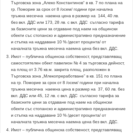
Търговска зона „Алеко Константинов“ в кв. 7 по плана на
гр. Поморие за срок от 8 /осем/ години при начална
тръжна месечна наемна цена в размер на 144, 40 лв.
без вкл. ДДС или 173, 28 лв. с вкл. ДДС съгласно тарифа
за базисните цени за отдаване под наем на общински
обекти със стопанско и административно предназначение
и стъпка на наддаване 10 % /десет процента/ от
началната тръжна месечна наемна цена без вкл. ДДС.
Имот – публична общинска собственост, представляващ
самостоятелен обект павилион № 4 за търговска дейност,
на площ от 3.76 кв.м. закрита площ, разположен в
Търговска зона „Млекопреработване” в кв. 151 по плана
на гр. Поморие за срок от 8 /осем/ години при начална
тръжна месечна наемна цена в размер на 37, 60 лв. без
вкл. ДДС или 45, 12 лв. с вкл. ДДС съгласно тарифа за
базисните цени за отдаване под наем на общински
обекти със стопанско и административно предназначение
и стъпка на наддаване 10 % /десет процента/ от
началната тръжна месечна наемна цена без вкл. ДДС.
Имот – публична общинска собственост, представляващ