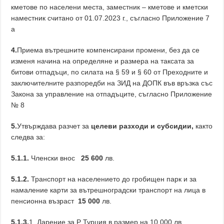
кметове по населени места, заместник – кметове и кметски
наместник считано от 01.07.2023 г., съгласно Приложение 7
а
4.
Приема вътрешните компенсирани промени, без да се
изменя начина на определяне и размера на таксата за
битови отпадъци, по силата на § 59 и § 60 от Преходните и
заключителните разпоредби на ЗИД на ДОПК във връзка със
Закона за управление на отпадъците, съгласно Приложение
№ 8
5.
Утвърждава разчет за
целеви разходи и субсидии,
както
следва за:
5.1.1.
Членски внос
25 600
лв.
5.1.2.
Транспорт на населението до гробищен парк и за
намаление карти за вътрешноградски транспорт на лица в
пенсионна възраст
15
000
лв.
5.1.3.
1. Дарение за Р Турция в размер на 10 000 лв.