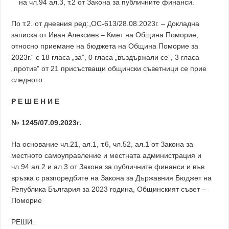
на чл.94 ал.3, т.2 от Закона за публичните финанси.
По т.2. от дневния ред:„ОС-613/28.08.2023г. – Докладна
записка от Иван Алексиев – Кмет на Община Поморие,
относно приемане на бюджета на Община Поморие за
2023г.“ с 18 гласа „за”, 0 гласа „въздържали се”, 3 гласа
„против” от 21 присъстващи общински съветници се прие
следното
Р Е Ш Е Н И Е
№ 1245/07.09.2023г.
На основание чл.21, ал.1, т.6, чл.52, ал.1 от Закона за
местното самоуправление и местната администрация и
чл.94 ал.2 и ал.3 от Закона за публичните финанси и във
връзка с разпоредбите на Закона за Държавния Бюджет на
Република България за 2023 година, Общинският съвет –
Поморие
РЕШИ: