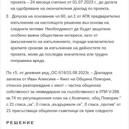
проекта – 24 месеца считано от 01.07.2023 г., до датата
на одобряване на окончателния доклад по проекта.
Допуска на основание чл.60, ал.1 от АПК предварително
изпълнение на настоящото решение въз основа на
следните мотиви: Необходимост да бъдат защитени
особено важни обществени интереси, като от
закъснението на изпълнението, поради изключително
кратките срокове за изпълнение на дейностите по
проекта, може да последва значителна или трудно
поправима вреда.
По т.5. от дневния ред:„ОС-574/15.08.2023г. – Докладна
записка от Иван Алексиев – Кмет на Община Поморие,
относно разпореждане с имот – частна общинска
собственост за ликвидиране на съсобственост в УПИ V-286
кв.74 по регулационния план на с.Козичино, общ.Поморие.“
с 21 гласа „за”, 0 гласа „въздържали се”, 0 гласа „против” от
21 присъстващи общински съветници се прие следното
Р Е Ш Е Н И Е