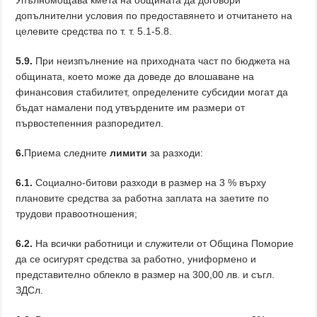
Упълномощава кмета на общината да договори
допълнителни условия по предоставянето и отчитането на
целевите средства по т. т. 5.1-5.8.
5.9.
При неизпълнение на приходната част по бюджета на
общината, което може да доведе до влошаване на
финансовия стабилитет, определените субсидии могат да
бъдат намалени под утвърдените им размери от
първостепенния разпоредител.
6.
Приема следните
лимити
за разходи:
6.1.
Социално-битови разходи в размер на 3 % върху
плановите средства за работна заплата на заетите по
трудови правоотношения;
6.2.
На всички работници и служители от Община Поморие
да се осигурят средства за работно, униформено и
представително облекло в размер на 300,00 лв. и съгл.
ЗДСл.