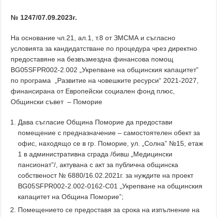
№ 1247/07.09.2023г.
На основание чл.21, ал.1, т.8 от ЗМСМА и съгласно
условията за кандидатстване по процедура чрез директно
предоставяне на безвъзмездна финансова помощ
BG05SFPR002-2.002 „Укрепване на общинския капацитет”
по програма „Развитие на човешките ресурси“ 2021-2027,
финансирана от Европейски социален фонд плюс,
Общински съвет – Поморие
Дава съгласие Община Поморие да предостави
помещение с предназначение – самостоятелен обект за
офис, находящо се в гр. Поморие, ул. „Солна” №15, етаж
1 в административна сграда /бивш „Медицински
пансионат”/, актувана с акт за публична общинска
собственост № 6880/16.02.2021г. за нуждите на проект
BG05SFPR002-2.002-0162-C01 „Укрепване на общинския
капацитет на Община Поморие”;
Помещението се предоставя за срока на изпълнение на