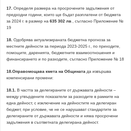
17.
Определя размера на просрочените задължения от
предходни години, които ще бъдат разплатени от бюджета
за 2024 г. в размер на
635 302 лв
., съгласно Приложение №
19
18.
Одобрява актуализираната бюджетна прогноза за
местните дейности за периода 2023-2025 г., по приходите,
помощите, даренията, бюджетните взаимоотношения и
финансирането и по разходите, съгласно Приложение № 18
18.Оправомощава кмета на Общината
да извършва
компенсирани промени:
18.1.
В частта за делегираните от държавата дейности –
между утвърдените показатели за разходите в рамките на
една дейност, с изключение на дейностите на делегиран
бюджет, при условие, че не се нарушават стандартите за
делегираните от държавата дейности и няма просрочени
задължения в съответната делегирана дейност.