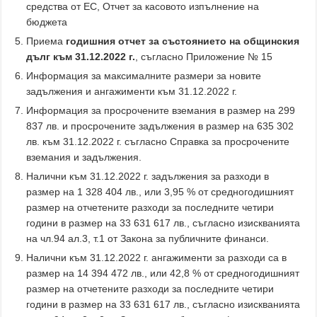
средства от ЕС, Отчет за касовото изпълнение на
бюджета
Приема
годишния отчет за състоянието на общинския
дълг
към 31.12.20
2
2 г.
, съгласно Приложение № 15
Информация за максималните размери за новите
задължения и ангажименти към 31.12.2022 г.
Информация за просрочените вземания в размер на 299
837 лв. и просрочените задължения в размер на 635 302
лв. към 31.12.2022 г. съгласно Справка за просрочените
вземания и задължения.
Налични към 31.12.2022 г. задължения за разходи в
размер на 1 328 404 лв., или 3,95 % от средногодишният
размер на отчетените разходи за последните четири
години в размер на 33 631 617 лв., съгласно изискванията
на чл.94 ал.3, т.1 от Закона за публичните финанси.
Налични към 31.12.2022 г. ангажименти за разходи са в
размер на 14 394 472 лв., или 42,8 % от средногодишният
размер на отчетените разходи за последните четири
години в размер на 33 631 617 лв., съгласно изискванията