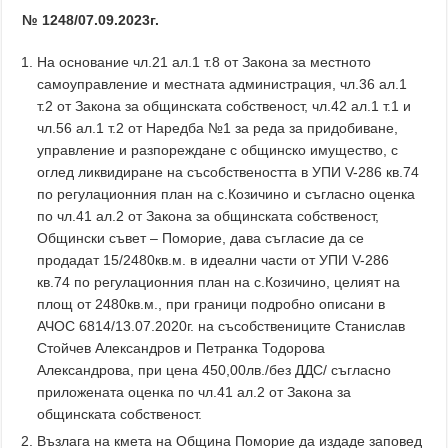
№ 1248/07.09.2023г.
На основание чл.21 ал.1 т.8 от Закона за местното
самоуправление и местната администрация, чл.36 ал.1
т.2 от Закона за общинската собственост, чл.42 ал.1 т.1 и
чл.56 ал.1 т.2 от Наредба №1 за реда за придобиване,
управление и разпореждане с общинско имущество, с
оглед ликвидиране на съсобствеността в УПИ V-286 кв.74
по регулационния план на с.Козичино и съгласно оценка
по чл.41 ал.2 от Закона за общинската собственост,
Общински съвет – Поморие, дава съгласие да се
продадат 15/2480кв.м. в идеални части от УПИ V-286
кв.74 по регулационния план на с.Козичино, целият на
площ от 2480кв.м., при граници подробно описани в
АЧОС 6814/13.07.2020г. на съсобствениците Станислав
Стойчев Александров и Петранка Тодорова
Александрова, при цена 450,00лв./без ДДС/ съгласно
приложената оценка по чл.41 ал.2 от Закона за
общинската собственост.
Възлага на кмета на Община Поморие да издаде заповед