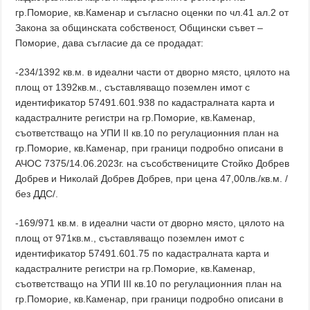
гр.Поморие, кв.Каменар и съгласно оценки по чл.41 ал.2 от
Закона за общинската собственост, Общински съвет –
Поморие, дава съгласие да се продадат:
-234/1392 кв.м. в идеални части от дворно място, цялото на
площ от 1392кв.м., съставляващо поземлен имот с
идентификатор 57491.601.938 по кадастралната карта и
кадастралните регистри на гр.Поморие, кв.Каменар,
съответстващо на УПИ ІІ кв.10 по регулационния план на
гр.Поморие, кв.Каменар, при граници подробно описани в
АЧОС 7375/14.06.2023г. на съсобствениците Стойко Добрев
Добрев и Николай Добрев Добрев, при цена 47,00лв./кв.м. /
без ДДС/.
-169/971 кв.м. в идеални части от дворно място, цялото на
площ от 971кв.м., съставляващо поземлен имот с
идентификатор 57491.601.75 по кадастралната карта и
кадастралните регистри на гр.Поморие, кв.Каменар,
съответстващо на УПИ ІІІ кв.10 по регулационния план на
гр.Поморие, кв.Каменар, при граници подробно описани в