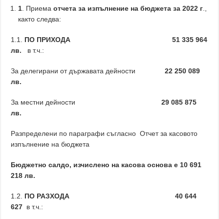
1
. Приема
отчета за изпълнение на бюджета за 2022 г
.,
както следва:
1.1.
ПО ПРИХОДА
51 335 964
лв.
в т.ч.:
За делегирани от държавата дейности
22 250 089
лв.
За местни дейности
29 085 875
лв.
Разпределени по параграфи съгласно Отчет за касовото
изпълнение на бюджета
Бюджетно салдо, изчислено на касова основа е 10 691
218 лв.
1.2.
ПО РАЗХОДА
40 644
627
в т.ч.: