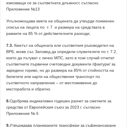
изискващи се за съответната длъжност, съгласно
Приложение №13
Упълномощава кмета на общината да утвърди поименен
списък на лицата по т. 7. и размера на средствата в
рамките на 85 % от действителните разходи;
7.3.
Кметът на общината или съответния ръководител на
ВРБ, може със Заповед да определи служителите по т. 7.2,
които да пътуват с лично МПС, като в този случай отчитат
съответните първични счетоводни документи /фактури/ за
заредено гориво, но до размера на 85% от стойността на
билетите или карти на обществения транспорт по
съответното направление – от местоживеене до
месторабота и обратно.
8.
Одобрява индикативен годишен разчет за сметките за
средства от Европейския съюз за 2023 г. съгласно
Приложение № 6
9.
Утвърждава планираните трансфери за съфинансиране