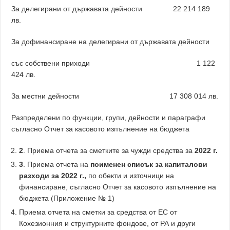
За делегирани от държавата дейности 22 214 189
лв.
За дофинансиране на делегирани от държавата дейности
със собствени приходи 1 122
424 лв.
За местни дейности 17 308 014 лв.
Разпределени по функции, групи, дейности и параграфи
съгласно Отчет за касовото изпълнение на бюджета
2
. Приема отчета за сметките за чужди средства за
20
2
2 г.
3
. Приема отчета на
поименен списък за капиталови
разходи за 20
2
2 г.,
по обекти и източници на
финансиране, съгласно Отчет за касовото изпълнение на
бюджета (Приложение № 1)
Приема отчета на сметки за средства от ЕС от
Кохезионния и структурните фондове, от РА и други