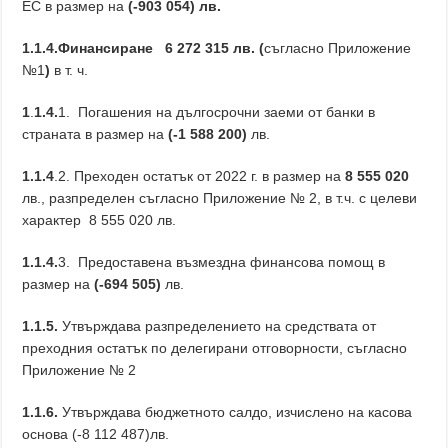
ЕС в размер на
(-903 054) лв.
1.1.4.Финансиране 6 27
2
315
лв. (
съгласно Приложение
№1
)
в т. ч.
1
.
1.4.
1. Погашения на дългосрочни заеми от банки в
страната в размер на
(-1 588 200)
лв.
1.1.4
.2. Преходен остатък от 2022 г. в размер на
8 555 020
лв., разпределен съгласно Приложение № 2, в т.ч. с целеви
характер 8 555 020 лв.
1.1.4.
3. Предоставена възмездна финансова помощ в
размер на
(-694 505)
лв.
1.1.5.
Утвърждава разпределението на средствата от
преходния остатък по делегирани отговорности, съгласно
Приложение № 2
1.1.6.
Утвърждава бюджетното салдо, изчислено на касова
основа (-8 112 487)лв.