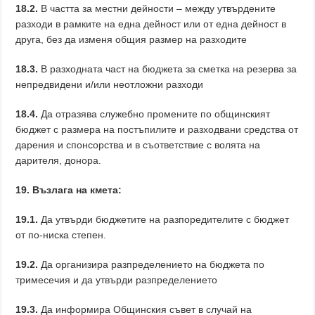
18.2.
В частта за местни дейности – между утвърдените
разходи в рамките на една дейност или от една дейност в
друга, без да изменя общия размер на разходите
18.3.
В разходната част на бюджета за сметка на резерва за
непредвидени и/или неотложни разходи
18.4.
Да отразява служебно промените по общинският
бюджет с размера на постъпилите и разходвани средства от
дарения и спонсорства и в съответствие с волята на
дарителя, донора.
19. Възлага на кмета:
19.1.
Да утвърди бюджетите на разпоредителите с бюджет
от по-ниска степен.
19.2.
Да организира разпределението на бюджета по
тримесечия и да утвърди разпределението
19.3.
Да информира Общинския съвет в случай на