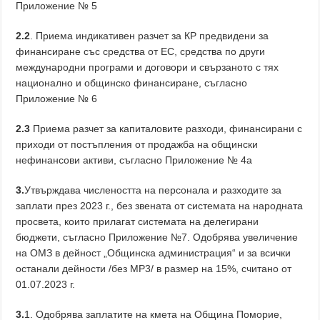
Приложение № 5
2.2
. Приема индикативен разчет за КР предвидени за
финансиране със средства от ЕС, средства по други
международни програми и договори и свързаното с тях
национално и общинско финансиране, съгласно
Приложение № 6
2.3
Приема разчет за капиталовите разходи, финансирани с
приходи от постъпления от продажба на общински
нефинансови активи, съгласно Приложение № 4а
3.
Утвърждава числеността на персонала и разходите за
заплати през 2023 г., без звената от системата на народната
просвета, които прилагат системата на делегирани
бюджети, съгласно Приложение №7. Одобрява увеличение
на ОМЗ в дейност „Общинска администрация“ и за всички
останали дейности /без MP3/ в размер на 15%, считано от
01.07.2023 г.
3.
1. Одобрява заплатите на кмета на Община Поморие,