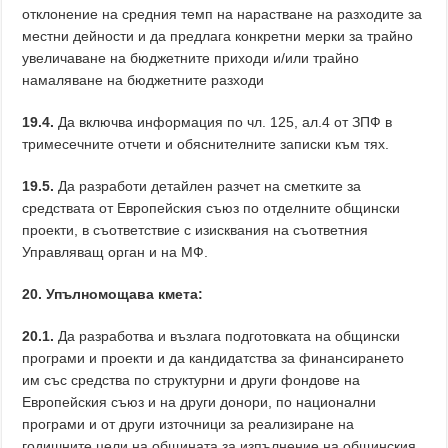
отклонение на средния темп на нарастване на разходите за
местни дейности и да предлага конкретни мерки за трайно
увеличаване на бюджетните приходи и/или трайно
намаляване на бюджетните разходи
19.4.
Да включва информация по чл. 125, ал.4 от ЗПФ в
тримесечните отчети и обяснителните записки към тях.
19.5.
Да разработи детайлен разчет на сметките за
средствата от Европейския съюз по отделните общински
проекти, в съответствие с изисквания на съответния
Управляващ орган и на МФ.
20. Упълномощава кмета:
20.1.
Да разработва и възлага подготовката на общински
програми и проекти и да кандидатства за финансирането
им със средства по структурни и други фондове на
Европейския съюз и на други донори, по национални
програми и от други източници за реализиране на
годишните цели на общината за изпълнение на общинския