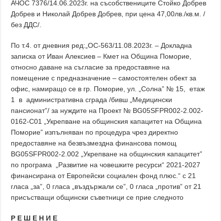
АЧОС 7376/14.06.2023г. на съсобствениците Стойко Добрев
Добрев и Николай Добрев Добрев, при цена 47,00лв./кв.м. /
без ДДС/.
По т.4. от дневния ред:„ОС-563/11.08.2023г. – Докладна
записка от Иван Алексиев – Кмет на Община Поморие,
относно даване на съгласие за предоставяне на
помещение с предназначение – самостоятелен обект за
офис, намиращо се в гр. Поморие, ул. „Солна” № 15, етаж
1 в административна сграда /бивш „Медицински
пансионат”/ за нуждите на Проект № BG05SFPR002-2.002-
0162-C01 „Укрепване на общинския капацитет на Община
Поморие” изпълняван по процедура чрез директно
предоставяне на безвъзмездна финансова помощ
BG05SFPR002-2.002 „Укрепване на общинския капацитет”
по програма „Развитие на човешките ресурси“ 2021-2027
финансирана от Европейски социален фонд плюс.“ с 21
гласа „за”, 0 гласа „въздържали се”, 0 гласа „против” от 21
присъстващи общински съветници се прие следното
Р Е Ш Е Н И Е