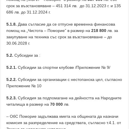
срок за възстановяване – 451 314 лв. до 31.12.2023 г. и 135
686 лв. до 31.12.2024 г.
5.1.8.
Дава съгласие да се отпусне временна финансова
помощ на „Чистота – Поморие” в размер на
218 800
лв. за
закупуване на техника със срок за възстановяване – до
30.06.2028 г.
5.2.
Субсидии за :
5.2.1.
Субсидии за спортни клубове /Приложение № 9/
5
.
2
.2.
Субсидии за организации с нестопанска цел, съгласно
Приложение № 10
5.2.3.
Субсидия за подпомагане на дейността на Народните
читалища в размер на
70 000
лв.
– ОбС Поморие задължава кмета на общината да назначи
комисия за разпределение на средствата, съгласно т.4.1. от