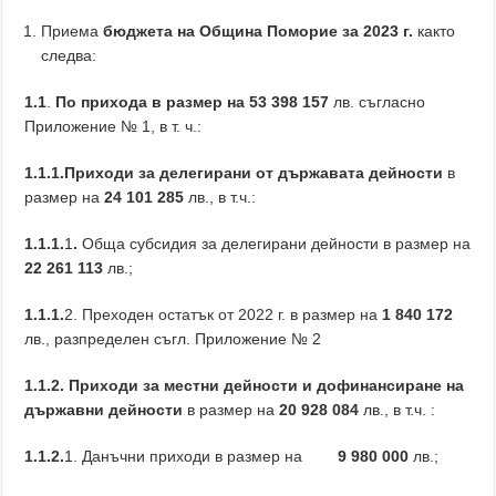
Приема
бюджета на Община Поморие за 2023 г.
както
следва:
1.1
.
По прихода в размер на
53 398 157
лв. съгласно
Приложение № 1, в т. ч.:
1.1.1.Приходи за делегирани от държавата дейности
в
размер на
24 101 285
лв., в т.ч.:
1.1.1.
1
.
Обща субсидия за делегирани дейности в размер на
22 261 113
лв.;
1.1.1.
2. Преходен остатък от 2022 г. в размер на
1 840 172
лв., разпределен съгл. Приложение № 2
1.1.2. Приходи за местни дейности и дофинансиране на
държавни дейности
в размер на
20 928 084
лв., в т.ч. :
1.1.2.
1. Данъчни приходи в размер на
9 980 000
лв.;