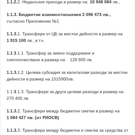
1.1.2.
2. Неданъчни приходи в размер на
10 948 084
лв.,
1.1.3. Бюджетни взаимоотношения 2
096 473 лв.,
съгласно Приложение №1
1.1.3.
1. Трансфери от ЦБ за местни дейности в размер на
1 915 100
лв., в т.ч.
1.1
.
3
.1.1. Трансфер за зимно поддържане и
снегопочистване в размер на 128 800 лв.
1.1.3.
1.2. Целева субсидия за капиталови разходи за местни
дейности в размер на 1515900лв.
1.1.
3
.1.3. Трансфери за други целеви разходи в размер на
270 400 лв.
1
.1.3.
2. Трансфери между бюджетни сметки в размер на
1 084 427 лв. (от РИОСВ)
1
.1.3.
3. Трансфери между бюджетни и сметки за средства от