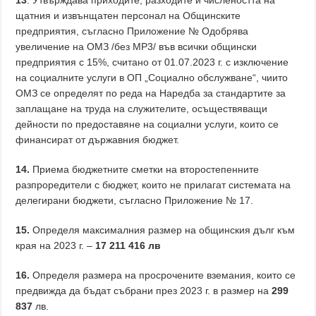
13
. Утвърждава приходите, разходите и числеността на
щатния и извънщатен персонал на Общинските
предприятия, съгласно Приложение № Одобрява
увеличение на ОМЗ /без MP3/ във всички общински
предприятия с 15%, считано от 01.07.2023 г. с изключение
на социалните услуги в ОП „Социално обслужване“, чиито
ОМЗ се определят по реда на Наредба за стандартите за
заплащане на труда на служителите, осъществяващи
дейности по предоставяне на социални услуги, които се
финансират от държавния бюджет.
14.
Приема бюджетните сметки на второстепенните
разпроредители с бюджет, които не прилагат системата на
делегирани бюджети, съгласно Приложение № 17.
15.
Определя максималния размер на общинския дълг към
края на 2023 г. –
17 211 416
лв
16.
Определя размера на просрочените вземания, които се
предвижда да бъдат събрани през 2023 г. в размер на
2
99
837
лв.