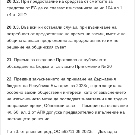
20.3.
2
.
При предоставяне на средства от сметките за
средства от ЕС да се спазват изискванията на чл.104 ал.1
т.4 от ЗПФ
20.3.
3
.
Във всички останали случаи, при възникване на
потребност от предоставяне на временни заеми, кметът на
общината внася предложение за предоставянето им по
решение на общинския съвет
21.
Приема за сведение Протокола от публичното
обсъждане на бюджета, съгласно Приложение № 20
22
.
Предвид закъснението на приемане на Държавния
бюджет на Република България за 2023г., с цел защита на
особено важни обществени интереси, като от закъснението
на изпълнението може да последват значителни или трудно
поправими вреди, Общински съвет – Поморие на основание
чл. 60, ал. 1 от АПК допуска предварително изпълнение на
настоящото решение.
По т.3. от дневния ред:„ОС-562/11.08.2023г. – Докладна