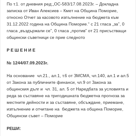
По т.1. от дневния ред:„ОС-583/17.08.2023г. – Докладна
записка от Иван Алексиев – Кмет на Община Поморие,
относно Отчет за касовото изпълнение на бюджета към
31.12.2022 година на Община Поморие.“ с 21 гласа „за”, 0
гласа „въздържали се”, 0 гласа „против” от 21 присъстващи
общински съветници се прие следното
Р Е Ш Е Н И Е
№ 1244/07.09.2023г.
На основание чл.21., ал.1, т.6 от ЗМСМА, чл.140, ал.1 и ал.5
от Закона за публичните финанси, чл.9 от Закона за
общинския дълг и чл. 31, ал. 5 от Наредбата за условията и
реда за съставяне на тригодишната бюджетна прогноза за
местните дейности и за съставяне, обсъждане, приемане,
изпълнение и отчитане на бюджета на община Поморие,
Общински съвет – Поморие
РЕШИ: