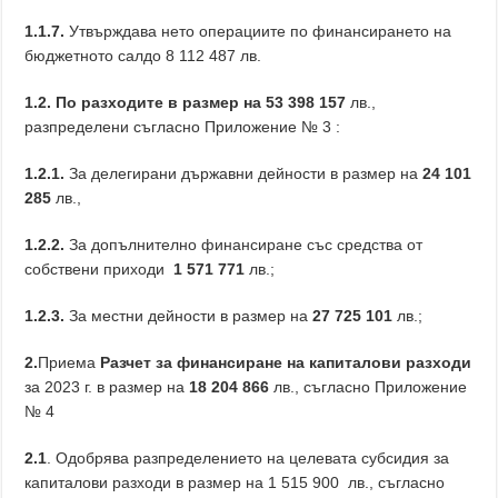
1.1.7.
Утвърждава нето операциите по финансирането на
бюджетното салдо 8 112 487 лв.
1.2. По разходите
в размер на
53 398 157
лв.,
разпределени съгласно Приложение № 3 :
1.2.1.
За делегирани държавни дейности в размер на
24 101
285
лв.,
1.2.2.
За допълнително финансиране със средства от
собствени приходи
1 571 771
лв.;
1.2.3.
За местни дейности в размер на
27 725 101
лв.;
2.
Приема
Разчет за финансиране на капиталови разходи
за 2023 г. в размер на
18
204
86
6
лв., съгласно Приложение
№ 4
2.1
. Одобрява разпределението на целевата субсидия за
капиталови разходи в размер на 1 515 900 лв., съгласно