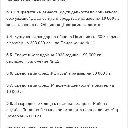
Закона за народните читалища
5.3.
От кредита на дейност „Други дейности по социалното
обслужване” да се осигурят средства в размер на
1
0
000
лв.
за изпълнение на Общинска „Програма за детето”.
5.4
. Културен календар на община Поморие за 2023 година.
в размер на 258 650 лв. по Приложение № 11.
5
.
5.
Спортен календар за 2023 година – 90 000 лв.,
съгласно Приложение № 12
5.6.
Средства за фонд „Култура“ в размер на 30 000 лв.
5.7.
Средства за фонд „Младежки дейности“ в размер на
10 000 лв.
5.8.
За юридически лица с нестопанска цел – Района
служба „Пожарна безопасност и защита на населението” гр.
Поморие 6 000 лв.