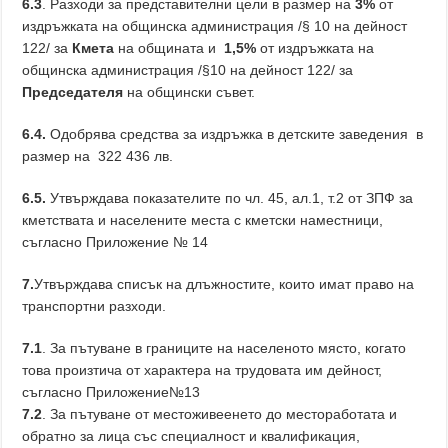
6.3
. Разходи за представителни цели в размер на
3%
от
издръжката на общинска администрация /§ 10 на дейност
122/ за
Кмета
на общината и
1,5%
от издръжката на
общинска администрация /§10 на дейност 122/ за
Председателя
на общински съвет.
6.4.
Одобрява средства за издръжка в детските заведения в
размер на 322 436 лв.
6.5.
Утвърждава показателите по чл. 45, ал.1, т.2 от ЗПФ за
кметствата и населените места с кметски наместници,
съгласно Приложение № 14
7.
Утвърждава списък на длъжностите, които имат право на
транспортни разходи.
7.1
. За пътуване в границите на населеното място, когато
това произтича от характера на трудовата им дейност,
съгласно Приложение№13
7.2
. За пътуване от местоживеенето до местоработата и
обратно за лица със специалност и квалификация,