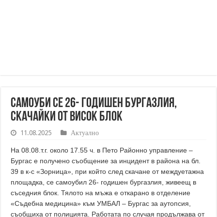
Самоуби се 26- годишен бургазлия,
скачайки от висок блок
11.08.2025
Актуално
На 08.08.т.г. около 17.55 ч. в Пето Районно управление –
Бургас е получено съобщение за инцидент в района на бл.
39 в к-с «Зорница», при който след скачане от междуетажна
площадка, се самоубил 26- годишен бургазлия, живеещ в
съседния блок. Тялото на мъжа е откарано в отделение
«Съдебна медицина» към УМБАЛ – Бургас за аутопсия,
съобщиха от полицията. Работата по случая продължава от