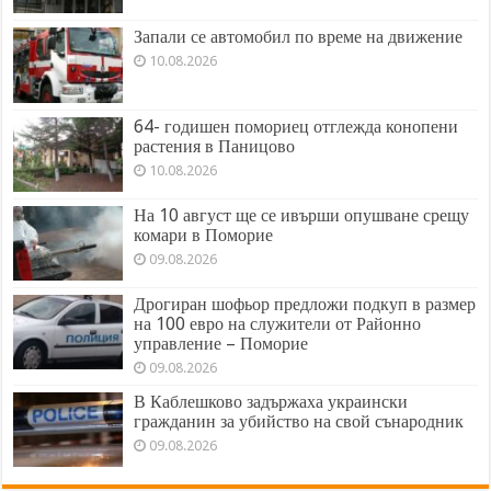
Запали се автомобил по време на движение
10.08.2026
64- годишен помориец отглежда конопени
растения в Паницово
10.08.2026
На 10 август ще се ивърши опушване срещу
комари в Поморие
09.08.2026
Дрогиран шофьор предложи подкуп в размер
на 100 евро на служители от Районно
управление – Поморие
09.08.2026
В Каблешково задържаха украински
гражданин за убийство на свой сънародник
09.08.2026