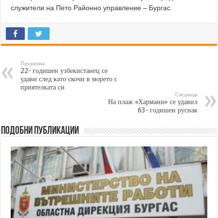
служители на Пето Районно управление – Бургас.
Предишна
22- годишен узбекистанец се
удави след като скочи в морето с
приятелката си
Следваща
На плаж «Хармани» се удавил
63- годишен руснак
Подобни публикации