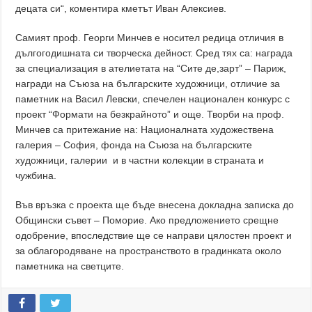
децата си“, коментира кметът Иван Алексиев.
Самият проф. Георги Минчев е носител редица отличия в
дългогодишната си творческа дейност. Сред тях са: награда
за специализация в ателиетата на “Сите де,зарт” – Париж,
награди на Съюза на българските художници, отличие за
паметник на Васил Левски, спечелен национален конкурс с
проект “Формати на безкрайното” и още. Творби на проф.
Минчев са притежание на: Националната художествена
галерия – София, фонда на Съюза на българските
художници, галерии и в частни колекции в страната и
чужбина.
Във връзка с проекта ще бъде внесена докладна записка до
Общински съвет – Поморие. Ако предложението срещне
одобрение, впоследствие ще се направи цялостен проект и
за облагородяване на пространството в градинката около
паметника на светците.