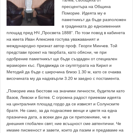
Талев, съобщиха от
пресцентъра на Община
Поморие. Идеята му е
паметникът да бъде разположен
в градинката до едноименния
площад пред НЧ „Просвета 1888“. По този повод в кабинета
на кмета Иван Алексиев гостува уважаваният и
международно признат автор проф. Георги Минчев. Той
представи проект на творбата, като обясни, че при
одобрение паметникът ще бъде създаден от специален
мраморен къс. Предвижда се скулптурата на Кирил и
Методий да бъде с широчина близо 1.30 м, като се очаква
височината му да надхвърли 3.20 м заедно с постамента.
„Поморие има бюстове на значими личности, будители като
Вазов, Левски и Ботев. С огромна радост приемам идеята
на централния площад гордо да се извисят и Солунските
братя. Не само, за да поднасяме венци и цветя на една
празнична дата, а всеки ден да си припомняме, че в
днешния глобален свят, ние всъщност сме автентични. Че
имаме писменост и завети, които да пазим и предаваме на