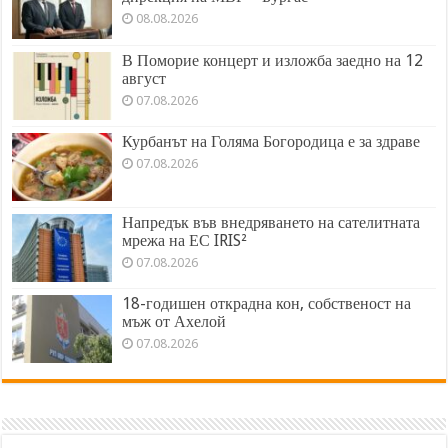
08.08.2026
В Поморие концерт и изложба заедно на 12
август
07.08.2026
Курбанът на Голяма Богородица е за здраве
07.08.2026
Напредък във внедряването на сателитната
мрежа на ЕС IRIS²
07.08.2026
18-годишен открадна кон, собственост на
мъж от Ахелой
07.08.2026