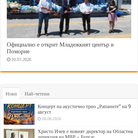
Официално е открит Младежкият център в
Поморие
30.07.2026
Нови
Най-четени
Концерт на акустично трио „Рапаните“ на 9
август
08.08.2026
Христо Ичев е новият директор на Областна
дирекция на МВР – Бургас