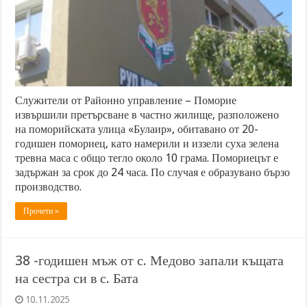
Служители от Районно управление – Поморие
извършили претърсване в частно жилище, разположено
на поморийската улица «Булаир», обитавано от 20-
годишен помориец, като намерили и иззели суха зелена
тревна маса с общо тегло около 10 грама. Помориецът е
задържан за срок до 24 часа. По случая е образувано бързо
производство.
Прочети »
38 -годишен мъж от с. Медово запали къщата
на сестра си в с. Бата
10.11.2025