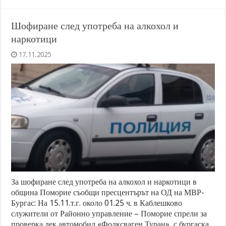
Шофиране след употреба на алкохол и
наркотици
17.11.2025
За шофиране след употреба на алкохол и наркотици в
община Поморие съобщи пресцентърът на ОД на МВР-
Бургас: На 15.11.т.г. около 01.25 ч. в Каблешково
служители от Районно управление – Поморие спрели за
проверка лек автомобил «Фолксваген Туран», с бургаска