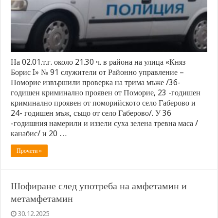
На 02.01.т.г. около 21.30 ч. в района на улица «Княз
Борис I» № 91 служители от Районно управление –
Поморие извършили проверка на трима мъже /36-
годишен криминално проявен от Поморие, 23 -годишен
криминално проявен от поморийското село Габерово и
24- годишен мъж, също от село Габерово/. У 36
-годишния намерили и иззели суха зелена тревна маса /
канабис/ и 20 …
Прочети »
Шофиране след употреба на амфетамин и
метамфетамин
30.12.2025