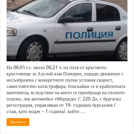
На 06.01.т.г. около 00.21 ч. на пътя от кръговото
кръстовище за Ахелой към Поморие, поради движение с
несъобразена с конкретните пътни условия скорост,
самостоятелно катастрофира, блъскайки се в крайпътната
мантинела, вследствие на което се преобръща на пътното
платно, лек автомобил «Мерцедес С 220 Д», с бургаска
регистрация, управляван от 19- годишен бургазлия /
стаж, като водач – 1 година/, който …
Прочети »