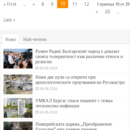
10
« First
...
«
8
9
11
12
Страница 10 от 25
»
20
...
Last »
Нови
Най-четени
Румен Радев: Българският народ е доказал
своята толерантност към различни етноси и
религии
06.08.2026
Нови две кули са открити при
археологическите проучвания на Русокастро
06.08.2026
УМБАЛ Бургас спаси пациент с тежка
легионелна инфекция
06.08.2026
Поморийската църква „Преображение
Господне“ има храмов празник