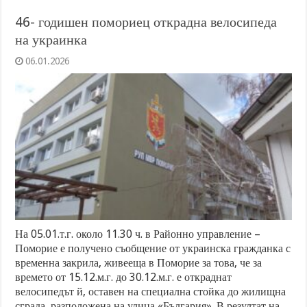
46- годишен помориец открадна велосипеда
на украинка
06.01.2026
На 05.01.т.г. около 11.30 ч. в Районно управление –
Поморие е получено съобщение от украинска гражданка с
временна закрила, живееща в Поморие за това, че за
времето от 15.12.м.г. до 30.12.м.г. е откраднат
велосипедът й, оставен на специална стойка до жилищна
сграда, разположена на улица «България». В резултат на