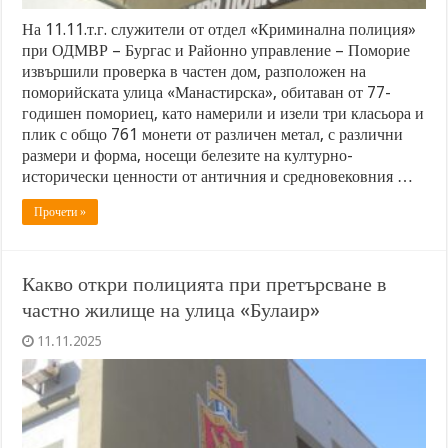
На 11.11.т.г. служители от отдел «Криминална полиция»
при ОДМВР – Бургас и Районно управление – Поморие
извършили проверка в частен дом, разположен на
поморийската улица «Манастирска», обитаван от 77-
годишен помориец, като намерили и изели три класьора и
плик с общо 761 монети от различен метал, с различни
размери и форма, носещи белезите на културно-
исторически ценности от античния и средновековния …
Прочети »
Какво откри полицията при претърсване в
частно жилище на улица «Булаир»
11.11.2025