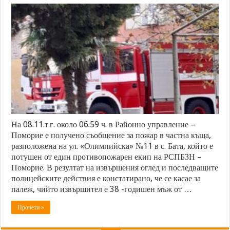
На 08.11.т.г. около 06.59 ч. в Районно управление –
Поморие е получено съобщение за пожар в частна къща,
разположена на ул. «Олимпийска» №11 в с. Бата, който е
потушен от един противопожарен екип на РСПБЗН –
Поморие. В резултат на извършения оглед и последващите
полицейските действия е констатирано, че се касае за
палеж, чийто извършител е 38 -годишен мъж от …
Прочети »