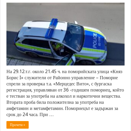
На 29.12.т.г. около 21.45 ч. на поморийската улица «Княз
Борис I» служители от Районно управление – Поморие
спрели за проверка т.а. «Мерцедес Вито», с бургаска
регистрация, управляван от 36 -годишен помориец, който
е тестван за употреба на алкохол и наркотични вещества.
Втората проба била положителна за употреба на
амфетамин и метамфетамин. Помориецът е задържан за
срок до 24 часа. При …
Прочети »