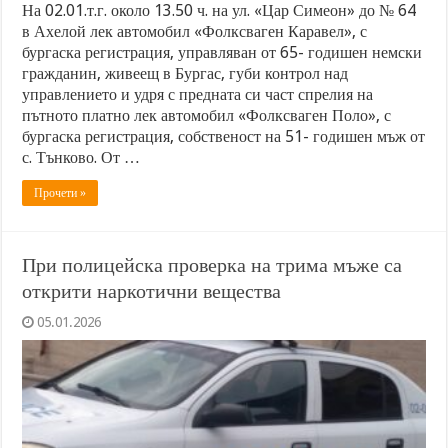
На 02.01.т.г. около 13.50 ч. на ул. «Цар Симеон» до № 64
в Ахелой лек автомобил «Фолксваген Каравел», с
бургаска регистрация, управляван от 65- годишен немски
гражданин, живеещ в Бургас, губи контрол над
управлението и удря с предната си част спрелия на
пътното платно лек автомобил «Фолксваген Поло», с
бургаска регистрация, собственост на 51- годишен мъж от
с. Тънково. От …
Прочети »
При полицейска проверка на трима мъже са
открити наркотични вещества
05.01.2026