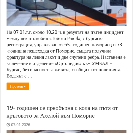
На 07.01.т.г. около 10.20 ч. в резултат на пътен инцидент
между лек атомобил «Тойота Рав 4», с бургаска
регистрация, управляван от 65- годишен помориец и 73
-годишна пешеходка от Поморие, същата получила
фрактура на левия лакът и две счупени ребра. Настанена е
за лечение в отделение «Ортопедия» към УМБАЛ –
Бургас, без опасност за живота, съобщиха от полицията.
Водачът е …
Прочети »
19- годишен се преобърна с кола на пътя от
кръговото за Ахелой към Поморие
07.01.2026