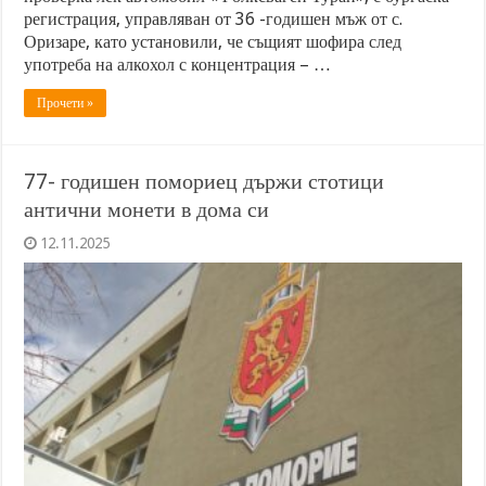
регистрация, управляван от 36 -годишен мъж от с.
Оризаре, като установили, че същият шофира след
употреба на алкохол с концентрация – …
Прочети »
77- годишен помориец държи стотици
антични монети в дома си
12.11.2025