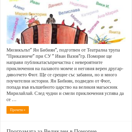
Мюзикълът” Ян Бибиян”, подготвен от Театрална трупа
“Приказниче” при СУ ” Иван Вазов”гр. Поморие ще
направи публикатасъпричастна с невероятните
приключения на палавото момче и неговия верен другар-
дяволчето Фют. Ще се срещне със забавни, но и много
поучителни истории. Ян Бибиян, подведен от Фют,
попада във вълшебното царство на великия магьосник
Мирилайлай. След чудни и смели приключения успява да
се …
Прочети »
Програмата за Великден в Поморие