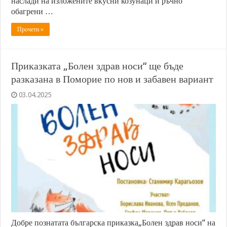
наслади на изложените вкусни козунаци и ръчно
обагрени …
Прочети »
Приказката „Болен здрав носи“ ще бъде
разказана в Поморие по нов и забавен вариант
03.04.2025
Добре познатата българска приказка„Болен здрав носи“ на