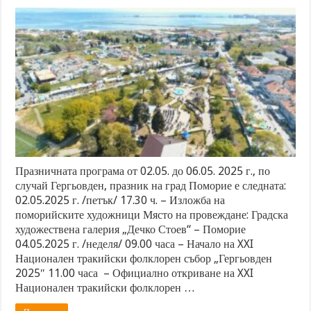
Празничната програма от 02.05. до 06.05. 2025 г., по
случай Гергьовден, празник на град Поморие е следната:
02.05.2025 г. /петък/ 17.30 ч. – Изложба на
поморийските художници Място на провеждане: Градска
художествена галерия „Дечко Стоев“ – Поморие
04.05.2025 г. /неделя/ 09.00 часа – Начало на XXI
Национален тракийски фолклорен събор „Гергьовден
2025″ 11.00 часа – Официално откриване на XXI
Национален тракийски фолклорен …