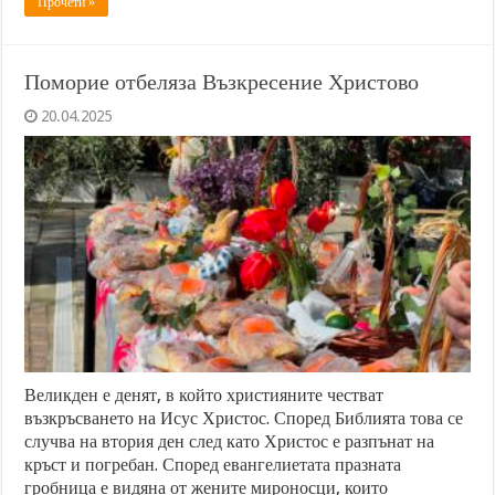
Прочети »
Поморие отбеляза Възкресение Христово
20.04.2025
Великден е денят, в който християните честват
възкръсването на Исус Христос. Според Библията това се
случва на втория ден след като Христос е разпънат на
кръст и погребан. Според евангелиетата празната
гробница е видяна от жените мироносци, които