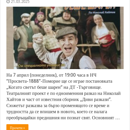
21.03.2025
На 7 април (понеделник), от 19:00 часа в НЧ
“Просвета-1888”-Поморие ще се играе постановката
„Когато светът беше шарен“ на ДТ -Търговище.
Театралният проект е по едноименния разказ на Николай
Хайтов и част от известния сборник „Диви разкази“.
Сюжетът разказва за бързо променящото се време и
трудността да се впишем в новото, което се налага
преобръщайки предишния ни познат свят. Основният …
Прочети »