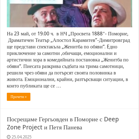
На 23 май, от 19.00 ч. в НЧ „Просвета 1888″- Поморие,
Драматичен Театър „Апостол Карамитев”-Димитровград
ще представи спектакъла „Женитба по обяви“. Eдно
приключение за самотни ,обичащи, емоционални и
артистични хора в комедийната постановка „Женитба по
обяви“. Пиесата разкрива съдбата на трима самотници,
решили чрез обяви да потърсят своята половинка в
живота. Емоционални, крайни, разтърсващи ситуации, в
които публиката ще се …
Прочети »
Посрещаме Гергьовден в Поморие с Deep
Zone Project и Петя Панева
25.04.2025