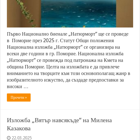
Първо Национално биенале „Натюрморт“ ще се проведе
в Поморие през 2025 г. Статут Общи положения
Национална изложба „Натюрморт“ се организира на
всеки две години в гр. Поморие. Национална изложба
„Натюрморт“ се провежда под патронажа на Кмета на
община Поморие. Целта на изложбата е да привлече
вниманието на творците към този основополагащ жанр в
изобразителното изкуство, да създаде предпоставки за
високи …
Прочети »
Изложба „Вятър навсякъде“ на Милена
Казакова
22.03.2025