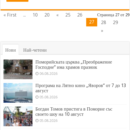
« First
...
10
20
«
25
26
Страница 27 от 29
27
28
29
»
Нови
Най-четени
Поморийската църква „Преображение
Господне“ има храмов празник
06.08.2026
Програма на Лятно кино „Яворов“ от 7 до 13
август
05.08.2026
Богдан Томов пристига в Поморие със
своето шоу на 10 август
05.08.2026