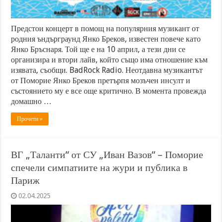
Предстои концерт в помощ на популярния музикант от
родния ъндърграунд Янко Бреков, известен повече като
Янко Бръснаря. Той ще е на 10 април, а тези дни се
организира и втори лайв, който също има отношение към
изявата, съобщи. BadRock Radio. Неотдавна музикантът
от Поморие Янко Бреков претърпя мозъчен инсулт и
състоянието му е все още критично. В момента провежда
домашно …
Прочети »
ВГ „Таланти“ от СУ „Иван Вазов“ – Поморие
спечели симпатиите на жури и публика в
Париж
02.04.2025