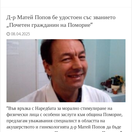
Д-р Матей Попов бе удостоен със званието
„Почетен гражданин на Поморие”
08.04.2025
“Във връзка с Наредбата за морално стимулиране на
физически лица с особени заслуги към община Поморие,
предлагам уважавания специалист в областта на
акушерството и гинекологията д-р Матей Попов да бъде