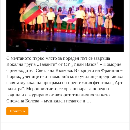
С мечтаното първо място за пореден път се завръща
Вокална група „Таланти“ от СУ „Иван Вазов“ – Поморие
с ръководител Светлана Вълкова. В сърцето на Франция –
Париж, учениците от поморийското училище представиха
своята музикална програма на престижния фестивал „Арт
палитра“. Мероприятието се организира за поредна
година и е журирано от авторитетни личности като:
Снежана Колева – музикален педагог и …
Прочети »