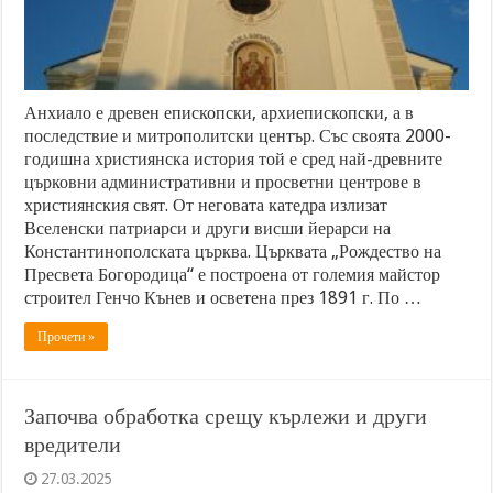
Анхиало е древен епископски, архиепископски, а в
последствие и митрополитски център. Със своята 2000-
годишна християнска история той е сред най-древните
църковни административни и просветни центрове в
християнския свят. От неговата катедра излизат
Вселенски патриарси и други висши йерарси на
Константинополската църква. Църквата „Рождество на
Пресвета Богородица“ е построена от големия майстор
строител Генчо Кънев и осветена през 1891 г. По …
Прочети »
Започва обработка срещу кърлежи и други
вредители
27.03.2025