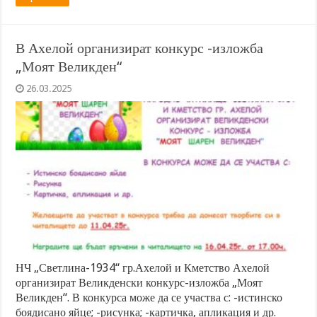
В Ахелой организират конкурс -изложба
„Моят Великден“
26.03.2025
НЧ „Светлина-1934“ гр.Ахелой и Кметство Ахелой
организират Великденски конкурс-изложба „Моят
Великден“. В конкурса може да се участва с: -истинско
боядисано яйце; -рисунка; -картичка, апликация и др.