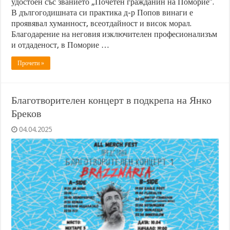
удостоен със званието „Почетен гражданин на Поморие”.
В дългогодишната си практика д-р Попов винаги е
проявявал хуманност, всеотдайност и висок морал.
Благодарение на неговия изключителен професионализъм
и отдаденост, в Поморие …
Прочети »
Благотворителен концерт в подкрепа на Янко
Бреков
04.04.2025