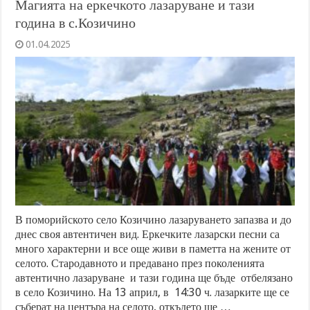
Магията на еркечкото лазаруване и тази
година в с.Козичино
01.04.2025
В поморийското село Козичино лазаруването запазва и до
днес своя автентичен вид. Еркечките лазарски песни са
много характерни и все още живи в паметта на жените от
селото. Стародавното и предавано през поколенията
автентично лазаруване и тази година ще бъде отбелязано
в село Козичино. На 13 април, в 14:30 ч. лазарките ще се
съберат на центъра на селото, откъдето ще …