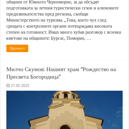
общини от Южното Черноморие, за да обсъдят
подготовката за летния туристически сезон и ключовите
предизвикателства пред региона, съобщи
Министерството на туризма. „Това, което чух след
срещата с контролните органи потвърждава високата
степен на готовност. Имах много хубав разговор с всички
кметове на общините: Бургас, Поморие, …
Прочети »
Милчо Скумов: Нашият храм “Рождество на
Пресвета Богородица”
27.03.2025