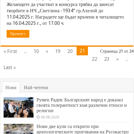
Желаещите да участват в конкурса трябва да занесат
творбите в НЧ „Светлина -1934“ гр.Ахелой до
11.04.2025 г. Наградите ще бъдат връчени в читалището
на 16.04.2025 г., от 17.00 ч.
Прочети »
21
« First
...
10
«
19
20
Страница 21 от 24
22
23
»
...
Last »
Нови
Най-четени
Румен Радев: Българският народ е доказал
своята толерантност към различни етноси и
религии
06.08.2026
Нови две кули са открити при
археологическите проучвания на Русокастро