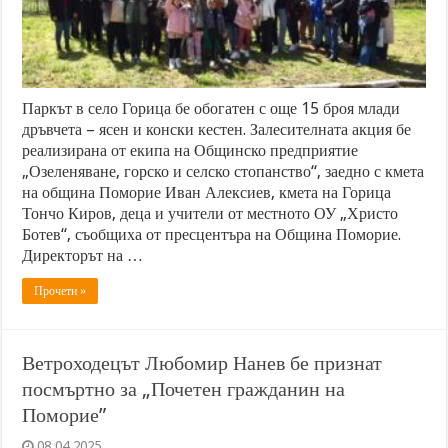
Паркът в село Горица бе обогатен с още 15 броя млади
дръвчета – ясен и конски кестен. Залесителната акция бе
реализирана от екипа на Общинско предприятие
„Озеленяване, горско и селско стопанство“, заедно с кмета
на община Поморие Иван Алексиев, кмета на Горица
Тончо Киров, деца и учители от местното ОУ „Христо
Ботев“, съобщиха от пресцентъра на Община Поморие.
Директорът на …
Прочети »
Ветроходецът Любомир Нанев бе признат
посмъртно за „Почетен гражданин на
Поморие”
08.04.2025