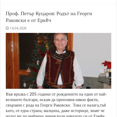
Проф. Петър Куцаров: Родът на Георги
Раковски е от Еркèч
14.04.2026
Във връзка с 205 години от рождението на един от най-
великите българи, искам да припомня някои факти,
свързани с рода на Георги Раковски. Това се налага,тъй
като, от една страна, малцина, даже историци, знаят че
родът му по майчина линия води началото си от Еркèч.