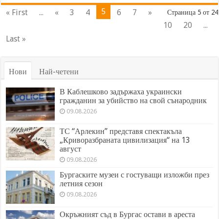
5
« First
...
«
3
4
6
7
»
Страница 5 от 24
10
20
...
Last »
Нови
Най-четени
В Каблешково задържаха украински
гражданин за убийство на свой сънародник
09.08.2026
ТС “Арлекин” представя спектакъла
„Криворазбраната цивилизация“ на 13
август
09.08.2026
Бургаските музеи с гостуващи изложби през
летния сезон
09.08.2026
Окръжният съд в Бургас остави в ареста