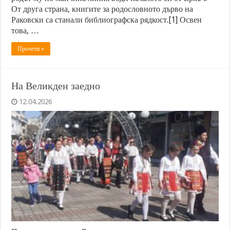
От друга страна, книгите за родословното дърво на
Раковски са станали библиографска рядкост.[1] Освен
това, …
Прочети »
На Великден заедно
12.04.2026