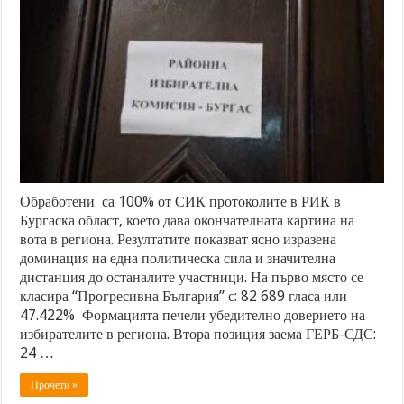
Обработени са 100% от СИК протоколите в РИК в
Бургаска област, което дава окончателната картина на
вота в региона. Резултатите показват ясно изразена
доминация на една политическа сила и значителна
дистанция до останалите участници. На първо място се
класира “Прогресивна България” с: 82 689 гласа или
47.422% Формацията печели убедително доверието на
избирателите в региона. Втора позиция заема ГЕРБ-СДС:
24 …
Прочети »