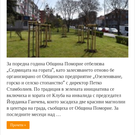
За поредна година Община Поморие отбелязва
„Седмицата на гората”, като залесяването отново бе
организирано от Общинско предприятие „Озеленяване,
горско и селско стопанство” с директор Петко
Стамболиев. По традиция в зелената инициатива се
включиха и хората от Клуба на инвалида с председател
Йорданка Ганчева, които засадиха две красиви магнолии
в центъра на града, съобщиха от Община Поморие. За
последните месеци над …
Прочети »