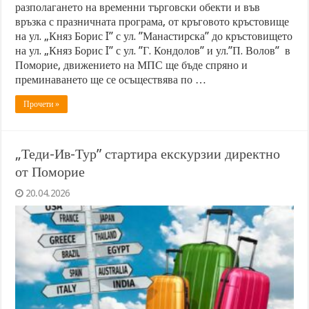
разполагането на временни търговски обекти и във
връзка с празничната програма, от кръговото кръстовище
на ул. „Княз Борис I” с ул. ”Манастирска” до кръстовището
на ул. „Княз Борис I” с ул. ”Г. Кондолов” и ул.”П. Волов” в
Поморие, движението на МПС ще бъде спряно и
преминаването ще се осъществява по …
Прочети »
„Теди-Ив-Тур” стартира екскурзии директно
от Поморие
20.04.2026