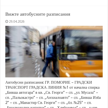
Вижте автобусните разписания
29.04.2026
Автобусни разписания: ГР. ПОМОРИЕ – ГРАДСКИ
ТРАНСПОРТ ГРАДСКА ЛИНИЯ №1 от начална спирка
„Бивша автогара“ в кв. „Св. Георги“ – сп. „ул. Мусала“ –
сп. „Пальокастро“ – сп. „Анхиалоавто“ – сп. „Бивша Изба
2“ – сп. „Манастир Св. Георги“ – сп. „бл. №25“ – сп.
„Безалкохолни напитки“ – сп. „Хлебозавод“ – сп. „у-ще