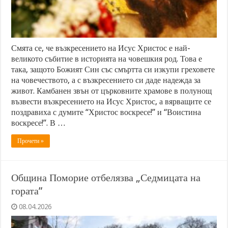
Смята се, че възкресението на Исус Христос е най-
великото събитие в историята на човешкия род. Това е
така, защото Божият Син със смъртта си изкупи греховете
на човечеството, а с възкресението си даде надежда за
живот. Камбанен звън от църковните храмове в полунощ
възвести възкресението на Исус Христос, а вярващите се
поздравиха с думите “Христос воскресе!” и “Воистина
воскресе!”. В …
Прочети »
Община Поморие отбелязва „Седмицата на
гората”
08.04.2026