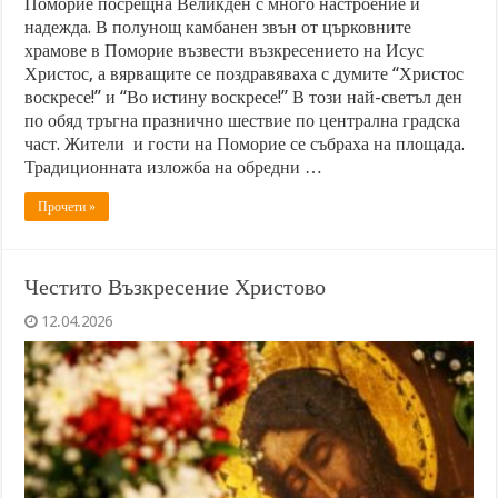
Поморие посрещна Великден с много настроение и
надежда. В полунощ камбанен звън от църковните
храмове в Поморие възвести възкресението на Исус
Христос, а вярващите се поздравяваха с думите “Христос
воскресе!” и “Во истину воскресе!” В този най-светъл ден
по обяд тръгна празнично шествие по централна градска
част. Жители и гости на Поморие се събраха на площада.
Традиционната изложба на обредни …
Прочети »
Честито Възкресение Христово
12.04.2026