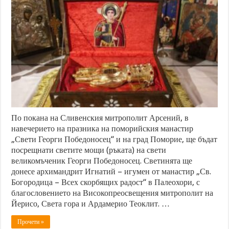
По покана на Сливенския митрополит Арсений, в
навечерието на празника на поморийския манастир
„Свети Георги Победоносец“ и на град Поморие, ще бъдат
посрещнати светите мощи (ръката) на свети
великомъченик Георги Победоносец. Светинята ще
донесе архимандрит Игнатий – игумен от манастир „Св.
Богородица – Всех скорбящих радост“ в Палеохори, с
благословението на Високопреосвещения митрополит на
Йерисо, Света гора и Ардамерио Теоклит. …
Прочети »