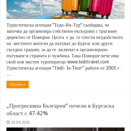
Туристическа агенция “Теди-Ив-Тур“ съобщава, че
започва да организира собствени екскурзии с тръгване
директно от Поморие. Целта е да се спести неудобството
на местните жители да пътуват до Бургас или други
съседни градове, за да се включат в организирано
пътуване в страната и чужбина. Така Поморие вече има
свой нов местен туроператор: www.teditravel.com
Туристическа агенция “Тedi- Iv-Tour” работи от 2005 г.
…
Прочети »
„Прогресивна България“ печели в Бургаска
област с 47.42%
20.04.2026