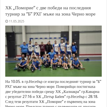
ХК „Поморие“ с две победи на последния
турнир за “Б” РХГ мъже на зона Черно море
11.05.2025
На 10.05. в гр.Несебър се изигра последният турнир за “Б”
РХГ мъже на зона Черно море. Поморийци постигнаха
две убедителни победи срещу ХК „Калиакра“ гр.Каварна
с резултат 27:16 и ХК „Петър Бабев“ гр.Несебър с 28:18.
След тези резултати ХК „Поморие“ е първенец на зона
Черно море. Предстои турнир с първенците от другите