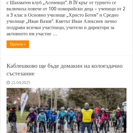
с Шахматен клуб „Асеневци“. В IV кръг от турнето се
включиха повече от 100 поморийски деца – ученици от 2
и 3 клас в Основно училище „Христо Ботев“ и Средно
училище „Иван Вазов“. Кметът Иван Алексиев лично
поздрави всички участници, учители и директори за
активното им участие …
Прочети »
Каблешково ще бъде домакин на колоездачно
състезание
22.04.2025