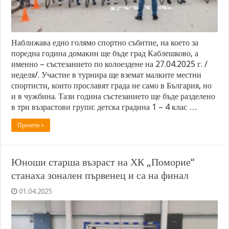
Наближава едно голямо спортно събитие, на което за
поредна година домакин ще бъде град Каблешково, а
именно – състезанието по колоездене на 27.04.2025 г. /
неделя/. Участие в турнира ще вземат малките местни
спортисти, които прославят града не само в България, но
и в чужбина. Тази година състезанието ще бъде разделено
в три възрастови групи: детска градина 1 – 4 клас …
Прочети »
Юноши старша възраст на ХК „Поморие“
станаха зонален първенец и са на финал
01.04.2025