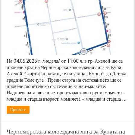
На 04.05.2025 г. /неделя/ от 11:00 ч. в гр. Ахелой ще се
проведе кръг на Черноморска колоездачна лига за Купа
Ахелой. ​Старт-финалът ще е на улица „Емона”, до Детска
градина Теменуга”. ​Преди старта на състезанието ще се
проведе любителско състезание за най-малките. ​
Надпреварата ще е в четири възрастови групи: момчета –
младша и старша възраст; момичета – младша и старша …
Прочети »
Черноморската колоездачна лига за Купата на