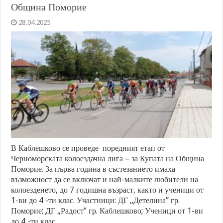
Община Поморие
28.04.2025
В Каблешково се проведе поредният етап от
Черноморската колоездачна лига – за Купата на Община
Поморие. За първа година в състезанието имаха
възможност да се включат и най-малките любители на
колоезденето, до 7 годишна възраст, както и ученици от
1-ви до 4 -ти клас. Участници: ДГ „Детелина” гр.
Поморие; ДГ „Радост” гр. Каблешково; Ученици от 1-ви
до 4 -ти клас …