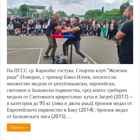
На ПГСС гр. Карнобат гостува Спортен клуб “Железни
ръце”-Поморие, с треньор Емил Илчев, носител на
множество медали от републикански, европейски,
световни и балкански първенства, сред които: сребърни
медали от Световната армрестлинг купа в Загреб (2017) –
в категория до 95 кг (лява и дясна ръка); бронзов медал от
Европейското първенство в Баку (2014) ; бронзов медал
от Балканската лига (2015) …
Прочети »