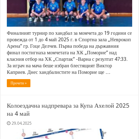
Финалният турнир по хандбал за момчета до 19 години се
провежда от 1 до 4 май 2025 г. в Спортна зала „Неврокоп
Арена“ гр. Гоце Делчев. Първа победа на държавния
финал постигнаха момчетата на ХК „Поморие“ над
класния отбор на ХК „Спартак“ -Варна с резултат 47:33.
За играч на мача беше избран блестящият Виктор
Каприев. Днес хандбалистите на Поморие ще …
Прочети »
Колоездачна надпревара за Купа Ахелой 2025
на 4 май
29.04.2025