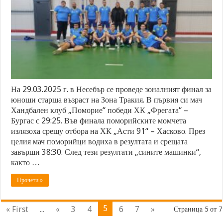
На 29.03.2025 г. в Несебър се проведе зоналният финал за
юноши старша възраст на Зона Тракия. В първия си мач
Хандбален клуб „Поморие“ победи ХК „Фрегата“ –
Бургас с 29:25. Във финала поморийските момчета
излязоха срещу отбора на ХК „Асти 91“ – Хасково. През
целия мач поморийци водиха в резултата и срещата
завърши 38:30. След тези резултати „сините машинки“,
както …
Прочети »
5
« First
...
«
3
4
6
7
»
Страница 5 от 7