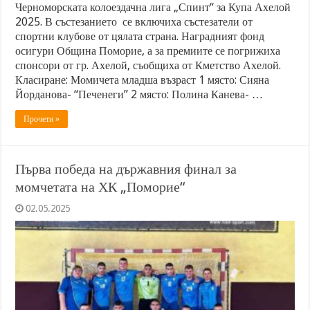
Черноморската колоездачна лига „Спинт“ за Купа Ахелой
2025. В състезанието се включиха състезатели от
спортни клубове от цялата страна. Наградният фонд
осигури Община Поморие, а за премиите се погрижиха
спонсори от гр. Ахелой, съобщиха от Кметство Ахелой.
Класиране: Момичета младша възраст 1 място: Сияна
Йорданова- “Печенеги” 2 място: Полина Канева- …
Прочети »
Първа победа на държавния финал за
момчетата на ХК „Поморие“
02.05.2025