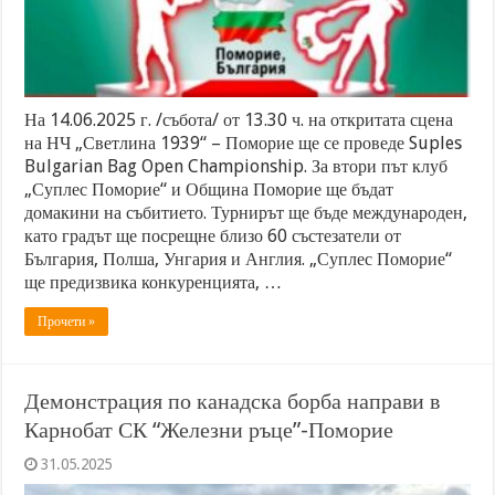
На 14.06.2025 г. /събота/ от 13.30 ч. на откритата сцена
на НЧ „Светлина 1939“ – Поморие ще се проведе Suples
Bulgarian Bag Open Championship. За втори път клуб
„Суплес Поморие“ и Община Поморие ще бъдат
домакини на събитието. Турнирът ще бъде международен,
като градът ще посрещне близо 60 състезатели от
България, Полша, Унгария и Англия. „Суплес Поморие“
ще предизвика конкуренцията, …
Прочети »
Демонстрация по канадска борба направи в
Карнобат СК “Железни ръце”-Поморие
31.05.2025