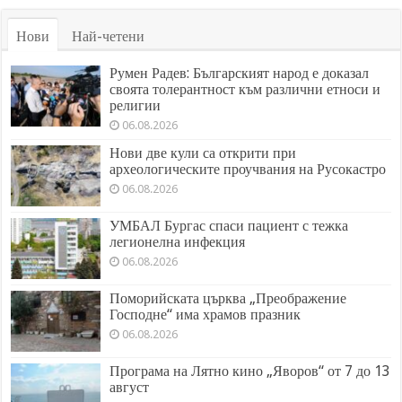
Нови
Най-четени
Румен Радев: Българският народ е доказал
своята толерантност към различни етноси и
религии
06.08.2026
Нови две кули са открити при
археологическите проучвания на Русокастро
06.08.2026
УМБАЛ Бургас спаси пациент с тежка
легионелна инфекция
06.08.2026
Поморийската църква „Преображение
Господне“ има храмов празник
06.08.2026
Програма на Лятно кино „Яворов“ от 7 до 13
август