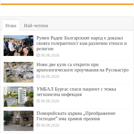
Нови
Най-четени
Румен Радев: Българският народ е доказал
своята толерантност към различни етноси и
религии
06.08.2026
Нови две кули са открити при
археологическите проучвания на Русокастро
06.08.2026
УМБАЛ Бургас спаси пациент с тежка
легионелна инфекция
06.08.2026
Поморийската църква „Преображение
Господне“ има храмов празник
06.08.2026