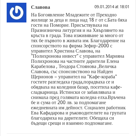
Славова
09.01.2014 at 18:01
На Богоявление Младежите от Преходно
жилище за деца и лица над 18 г от с.Бата бяха
гости на Поморие. Присъствуваха на
Празнизнична литургия и на Хвърлянето на
кръста в града. Това изживяване за много от
тях бе първото в живата им. Благодарение на
спонсорството на фирма Зефир-2000 с
управител Христина Славова, на
"Полихронова инвест" с управител Марияна
Полихронова на частните дарители Елена
Карабелова , Теодора Стоянова ,Величка
Славова, със спонсовствоно на Найден
Щерионов – управител на "Кафе-кораба"
гостите разгледаха града,порадваха се и
обядваха на коледния базар, посетиха кафе-
сладкарница. Истински се забавляваха и
снимаха пред голямата коледна елха.Връчена
бе и сума от 200 лв. за подпомагане
ежедневната им дейност. Социален работник
Ева Кафадарова и ръководителите на групата
благодариха на дарителите. Обещаха си
бъдещи срещи и взаимно подпомагане.