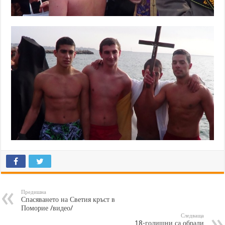
Предишна
Спасяването на Светия кръст в
Поморие /видео/
Следваща
18-годишни са обрали