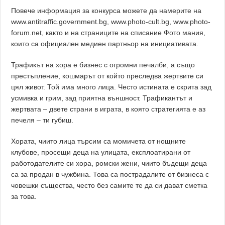
Повече информация за конкурса можете да намерите на
www.antitraffic.government.bg, www.photo-cult.bg, www.photo-
forum.net, както и на страниците на списание Фото мания,
които са официален медиен партньор на инициативата.
Трафикът на хора е бизнес с огромни печалби, а също
престъпление, кошмарът от който преследва жертвите си
цял живот. Той има много лица. Често истината е скрита зад
усмивка и грим, зад приятна външност. Трафикантът и
жертвата – двете страни в играта, в която стратегията е аз
печеля – ти губиш.
Хората, чиито лица търсим са момичета от нощните
клубове, просещи деца на улицата, експлоатирани от
работодателите си хора, ромски жени, чиито бъдещи деца
са за продан в чужбина. Това са пострадалите от бизнеса с
човешки същества, често без самите те да си дават сметка
за това.