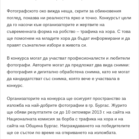
Фотографското око вижда неща, скрити за обикновения
поглед, показва ни реалността ярко и точно. Конкурсът цели
да го насочи към организаторите и жертвите на
съвременната форма на робство – трафика на хора. С това
ще помогнем на младитe хора да бъдат информирани и да
правят съзнателни избори в живота си.
В конкурса могат да участват професионалисти и любители
фотографи. Авторите могат да предложат два вида снимки:
фотография и дигитално обработена снимка, като не могат
да кандидатстват със снимка, която вече е участвала в
конкурс.
Организаторите на конкурса ще осигурят пространство за
изложба на най-добрите фотографии в гр. Бургас. Журито
ще обяви резултатите си до 10 октомври 2013 г. на сайта на
Националната комисия за борба с трафика на хора и на
сайта на Община Бургас. Награждаването на победителите
ще се състои по време на откриването на изложбата.